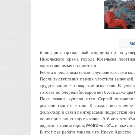
8 января епархиальный координатор по утв
Никольского храма города Козельска посети
наркозависимых подростков.
Ребята очень внимательно слушали как сами коля
После выступления певчих угостили выпечкой,
трудотерапии — поварское искусство. В центре
готовят по очереди (поваров нет), есть даже два
Пока певчие кушали отец Сергий поговорил
реальностью их жизни. К сожалению учение
фолькльор и связи с интересами подростков не
по их признанию задумывались 5-6 человек. «Бл
видами тотализаторов, Wolrd -ов of… и иже с н
В этот раз ребята узнали, что Иисус Христос 