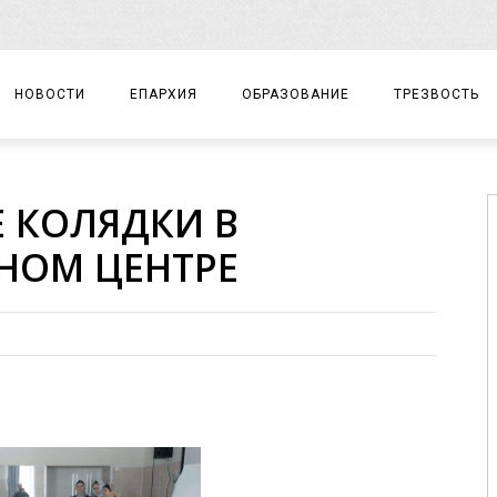
НОВОСТИ
ЕПАРХИЯ
ОБРАЗОВАНИЕ
ТРЕЗВОСТЬ
АРХИЕРЕЙ
ПРАВОСЛАВНАЯ ГИМНАЗИЯ
СОБЫТИЯ
 КОЛЯДКИ В
ЕПАРХИАЛЬНОЕ УПРАВЛЕНИЕ
ЦЕНТР «ВОЗРОЖДЕНИЕ»
ДОКУМЕНТЫ
НОМ ЦЕНТРЕ
ДОКУМЕНТЫ
ДЕТСКИЙ ТУРИЗМ
ЗАМЕТКИ
ЕПАРХИАЛЬНЫЕ ОТДЕЛЫ
ДУХОВЕНСТВО
БЛАГОЧИНИЯ
ХРАМЫ И МОНАСТЫРИ
МАТЕРИАЛЫ