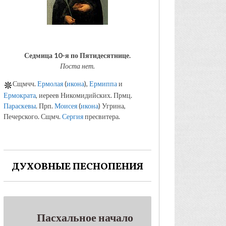
Седмица 10-я по Пятидесятнице.
Поста нет.
Сщмчч.
Ермолая
(
икона
),
Ермиппа
и
Ермократа
, иереев Никомидийских. Прмц.
Параскевы
. Прп.
Моисея
(
икона
) Угрина,
Печерского. Сщмч.
Сергия
пресвитера.
ДУХОВНЫЕ ПЕСНОПЕНИЯ
Пасхальное начало