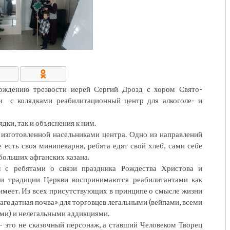
КОНТАКТЫ/РЕКВИЗИТЫ
ерждению трезвости иерей Сергий Дрозд с хором Свято-
ли с колядками реабилитационный центр для алкоголе- и
дки, так и объяснения к ним.
 изготовленной насельниками центра. Одно из направлений
 есть своя минипекарня, ребята едят свой хлеб, сами себе
 больших афганских казана.
 с ребятами о связи праздника Рождества Христова и
 и традиции Церкви воспринимаются реабилитантами как
 имеет. Из всех присутствующих в принципе о смысле жизни
агодатная почва» для торговцев легальными (вейпами, всеми
ими) и нелегальными аддикциями.
— это не сказочный персонаж, а ставший Человеком Творец