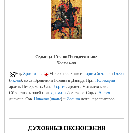
Седмица 10-я по Пятидесятнице.
Поста нет.
Мц.
Христины
.
Мчч. блгвв. князей
Бориса
(
икона
) и
Глеба
(
икона
), во св. Крещении Романа и Давида. Прп.
Поликарпа
,
архим. Печерского. Свт.
Георгия
, архиеп. Могилевского.
Обретение мощей прп.
Далмата
Исетского. Сщмч.
Алфея
диакона. Свв.
Николая
(
икона
) и
Иоанна
испп., пресвитеров.
ДУХОВНЫЕ ПЕСНОПЕНИЯ