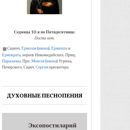
Седмица 10-я по Пятидесятнице.
Поста нет.
Сщмчч.
Ермолая
(
икона
),
Ермиппа
и
Ермократа
, иереев Никомидийских. Прмц.
Параскевы
. Прп.
Моисея
(
икона
) Угрина,
Печерского. Сщмч.
Сергия
пресвитера.
ДУХОВНЫЕ ПЕСНОПЕНИЯ
Эксопостиларий