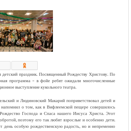
КОНТАКТЫ/РЕКВИЗИТЫ
л детский праздник. Посвященный Рождеству Христову. По
рная программа – в фойе ребят ожидали многочисленные
ционное выступление кукольного театра.
ельский и Людиновский Макарий поприветствовал детей и
а напомнил о том, как в Вифлеемской пещере совершилось
 Рождество Господа и Спаса нашего Иисуса Христа. Этот
бротой, поэтому его так любят взрослые и особенно дети.
от день особую рождественскую радость, но и непременно