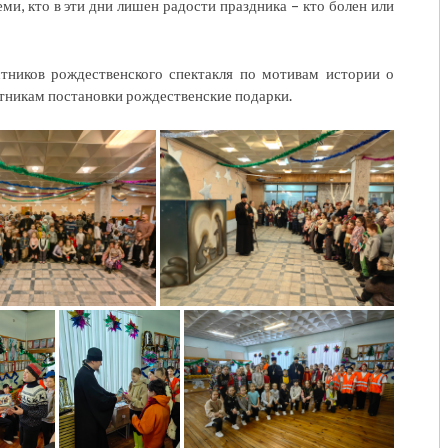
еми, кто в эти дни лишен радости праздника – кто болен или
тников рождественского спектакля по мотивам истории о
стникам постановки рождественские подарки.