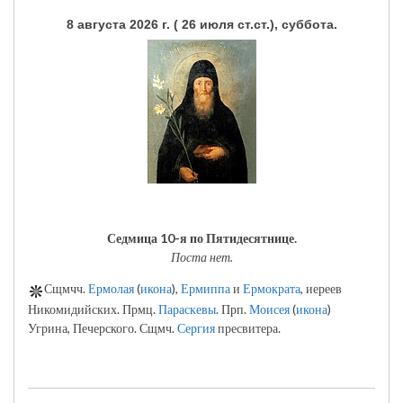
8 августа 2026 г. ( 26 июля ст.ст.), суббота.
Седмица 10-я по Пятидесятнице.
Поста нет.
Сщмчч.
Ермолая
(
икона
),
Ермиппа
и
Ермократа
, иереев
Никомидийских. Прмц.
Параскевы
. Прп.
Моисея
(
икона
)
Угрина, Печерского. Сщмч.
Сергия
пресвитера.