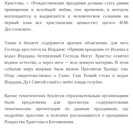
Христова, — «Рождественские праздники должны стать днями
примирения и всеобщей любви, тем временем, в котором
воплощаются и выдвигаются в человеческом сознании на
первый план все христианские ценности»: цитата Ф.М.
Достоевского.
Также в буклете содержится краткое объяснение, для чего
Господь крестится на Иордане: «Приняв крещение от Иоанна в
водах Иордана, безгрешный Господь Иисус Христос освятил
водное естество, а через него — всю земную материю. В этом
событии миру впервые была явлена Пресвятая Троица: глас
Отца свидетельствовал о Сыне, Сын Божий стоял в водах
Иордана, Дух Святой сошёл с небес в виде голубя».
Кроме тематических буклетов образовательным организациям
были предложены для просмотра содержательные
тематические презентации по данным праздникам, где
подробно, красочно и поэтапно рассказывается о праздниках
Рождества Христова и Богоявления.