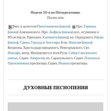
Неделя 10-я по Пятидесятнице.
Поста нет.
Вмч. и целителя
Пантелеимона
(
икона
).
Прп.
Германа
(
икона
) Аляскинского. Прп.
Анфисы
(
икона
) исп., игумении и
90 сестер ее. Равноапп.
Климента
(
икона
), еп. Охридского,
Наума
(
икона
),
Саввы
,
Горазда
и
Ангеляра
. Блж.
Николая
(
икона
)
Кочанова, Христа ради юродивого, Новгородского. Свт.
Иоасафа
, митр. Московского и всея Руси.
Собор Смоленских
святых
. Сщмч.
Амвросия
, еп. Сарапульского. Сщмч.
Платона
и
Пантелеимона
пресвитера. Сщмч.
Иоанна
пресвитера.
ДУХОВНЫЕ ПЕСНОПЕНИЯ