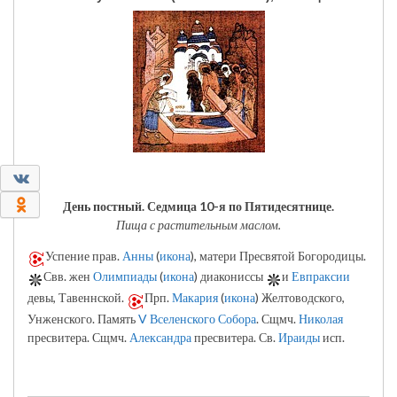
0
0
День постный.
Седмица 10-я по Пятидесятнице.
Пища с растительным маслом.
Успение прав.
Анны
(
икона
), матери Пресвятой Богородицы.
Свв. жен
Олимпиады
(
икона
) диакониссы
и
Евпраксии
девы, Тавеннской.
Прп.
Макария
(
икона
) Желтоводского,
Унженского. Память
V Вселенского Собора
. Сщмч.
Николая
пресвитера. Сщмч.
Александра
пресвитера. Св.
Ираиды
исп.