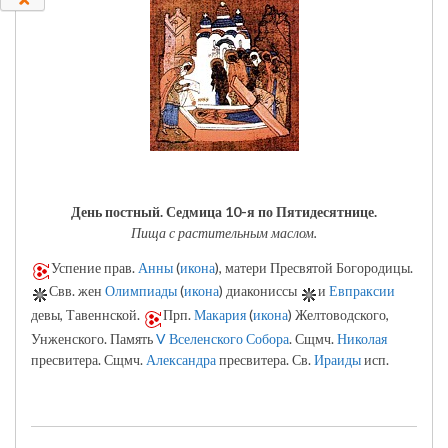
День постный.
Седмица 10-я по Пятидесятнице.
Пища с растительным маслом.
Успение прав.
Анны
(
икона
), матери Пресвятой Богородицы.
Свв. жен
Олимпиады
(
икона
) диакониссы
и
Евпраксии
девы, Тавеннской.
Прп.
Макария
(
икона
) Желтоводского,
Унженского. Память
V Вселенского Собора
. Сщмч.
Николая
пресвитера. Сщмч.
Александра
пресвитера. Св.
Ираиды
исп.