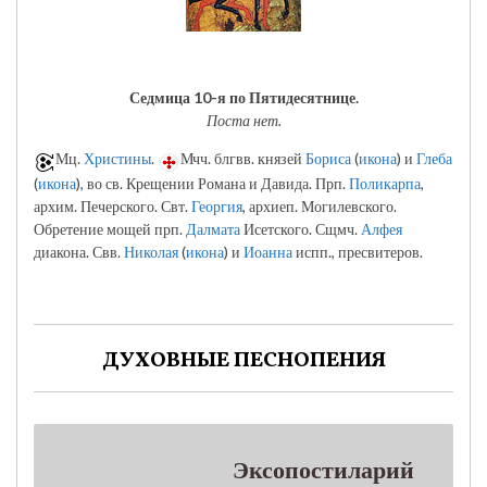
Седмица 10-я по Пятидесятнице.
Поста нет.
Мц.
Христины
.
Мчч. блгвв. князей
Бориса
(
икона
) и
Глеба
(
икона
), во св. Крещении Романа и Давида. Прп.
Поликарпа
,
архим. Печерского. Свт.
Георгия
, архиеп. Могилевского.
Обретение мощей прп.
Далмата
Исетского. Сщмч.
Алфея
диакона. Свв.
Николая
(
икона
) и
Иоанна
испп., пресвитеров.
ДУХОВНЫЕ ПЕСНОПЕНИЯ
Эксопостиларий