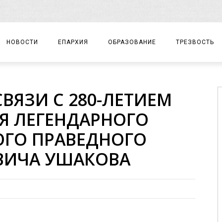
НОВОСТИ
ЕПАРХИЯ
ОБРАЗОВАНИЕ
ТРЕЗВОСТЬ
АРХИЕРЕЙ
ПРАВОСЛАВНАЯ ГИМНАЗИЯ
СОБЫТИЯ
ВЯЗИ С 280-ЛЕТИЕМ
ЕПАРХИАЛЬНОЕ УПРАВЛЕНИЕ
ЦЕНТР «ВОЗРОЖДЕНИЕ»
ДОКУМЕНТЫ
Я ЛЕГЕНДАРНОГО
ДОКУМЕНТЫ
ДЕТСКИЙ ТУРИЗМ
ЗАМЕТКИ
ОГО ПРАВЕДНОГО
ЕПАРХИАЛЬНЫЕ ОТДЕЛЫ
ВИЧА УШАКОВА
ДУХОВЕНСТВО
БЛАГОЧИНИЯ
ХРАМЫ И МОНАСТЫРИ
МАТЕРИАЛЫ