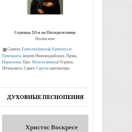
Седмица 10-я по Пятидесятнице.
Поста нет.
Сщмчч.
Ермолая
(
икона
),
Ермиппа
и
Ермократа
, иереев Никомидийских. Прмц.
Параскевы
. Прп.
Моисея
(
икона
) Угрина,
Печерского. Сщмч.
Сергия
пресвитера.
ДУХОВНЫЕ ПЕСНОПЕНИЯ
Христос Воскресе