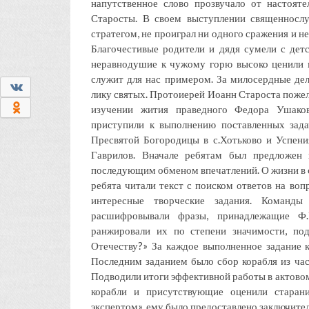
напутственное слово прозвучало от настоя
Старосты. В своем выступлении священносл
стратегом, не проиграл ни одного сражения и не
Благочестивые родители и дядя сумели с детс
неравнодушие к чужому горю высоко ценили 
служит для нас примером. За милосердные дел
0
лику святых. Протоиерей Иоанн Староста пожел
0
изучении жития праведного Федора Ушаков
приступили к выполнению поставленных зада
Пресвятой Богородицы в с.Хотьково и Успен
Гаврилов. Вначале ребятам был предложен 
последующим обменом впечатлений. О жизни в с
ребята читали текст с поиском ответов на во
интересные творческие задания. Команды
расшифровывали фразы, принадлежащие Ф.У
ранжировали их по степени значимости, по
Отечеству?» За каждое выполненное задание 
Последним заданием было сбор корабля из час
Подводили итоги эффективной работы в актово
корабли и присутствующие оценили стара
экспертом», ему было предоставлено заключите