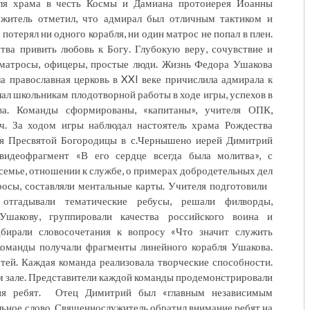
теля храма в честь Космы и Дамиана протоиерея Иоанны
ужитель отметил, что адмирал был отличным тактиком и
 потерял ни одного корабля, ни один матрос не попал в плен.
тва привить любовь к Богу. Глубокую веру, сочувствие и
матросы, офицеры, простые люди. Жизнь Федора Ушакова
а православная церковь в XXI веке причислила адмирала к
ал школьникам плодотворной работы в ходе игры, успехов в
а. Команды сформированы, «капитаны», учителя ОПК,
ч. За ходом игры наблюдал настоятель храма Рождества
ия Пресвятой Богородицы в с.Чернышено иерей Димитрий
видеофрагмент «В его сердце всегда была молитва», с
емье, отношении к службе, о примерах добродетельных дел
просы, составляли ментальные карты. Учителя подготовили
 отгадывали тематические ребусы, решали филворды,
шакову, группировали качества российского воина и
дбирали словосочетания к вопросу «Что значит служить
команды получали фрагменты линейного корабля Ушакова.
тей. Каждая команда реализовала творческие способности.
м зале. Представители каждой команды продемонстрировали
ния ребят. Отец Димитрий был «главным независимым
льное слово. Священнослужитель обратил внимание ребят на