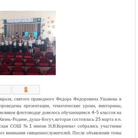
КОНТАКТЫ/РЕКВИЗИТЫ
ирала, святого праведного Федора Федоровича Ушакова в
роведены презентации, тематические уроки, викторины,
великом флотоводце довелось обучающимся 4-5 классов на
изнь-Родине, душа-Богу», которая состоялась 25 марта в п.
кая СОШ №1 имени Н.В.Корнева» собрались участники
без внимания священнослужителей. После объявления темы