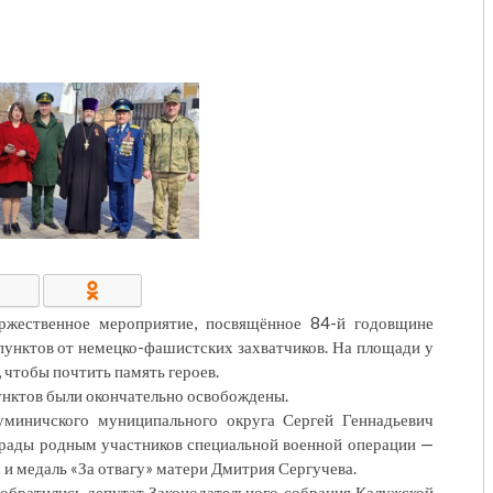
КОНТАКТЫ/РЕКВИЗИТЫ
оржественное мероприятие, посвящённое 84-й годовщине
пунктов от немецко-фашистских захватчиков. На площади у
 чтобы почтить память героев.
пунктов были окончательно освобождены.
уминичского муниципального округа Сергей Геннадьевич
грады родным участников специальной военной операции —
и медаль «За отвагу» матери Дмитрия Сергучева.
обратились депутат Законодательного собрания Калужской