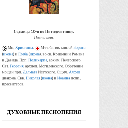
Седмица 10-я по Пятидесятнице.
Поста нет.
Мц.
Христины
.
Мчч. блгвв. князей
Бориса
(
икона
) и
Глеба
(
икона
), во св. Крещении Романа
и Давида. Прп.
Поликарпа
, архим. Печерского.
Свт.
Георгия
, архиеп. Могилевского. Обретение
мощей прп.
Далмата
Исетского. Сщмч.
Алфея
диакона. Свв.
Николая
(
икона
) и
Иоанна
испп.,
пресвитеров.
ДУХОВНЫЕ ПЕСНОПЕНИЯ