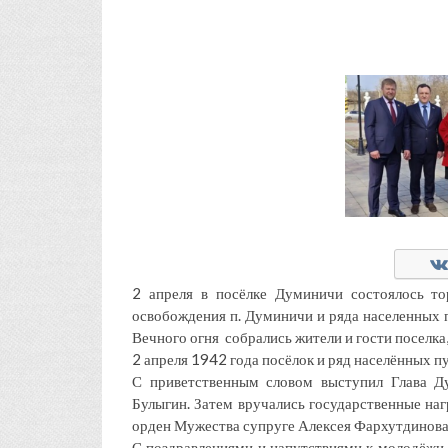
2 апреля в посёлке Думиничи состоялось т
освобождения п. Думиничи и ряда населенных 
Вечного огня собрались жители и гости поселка,
2 апреля 1942 года посёлок и ряд населённых 
С приветственным словом выступил Глава Д
Булыгин. Затем вручались государственные на
орден Мужества супруге Алексея Фархутдинова 
С поздравлениями и напутствиями к молодёжи 