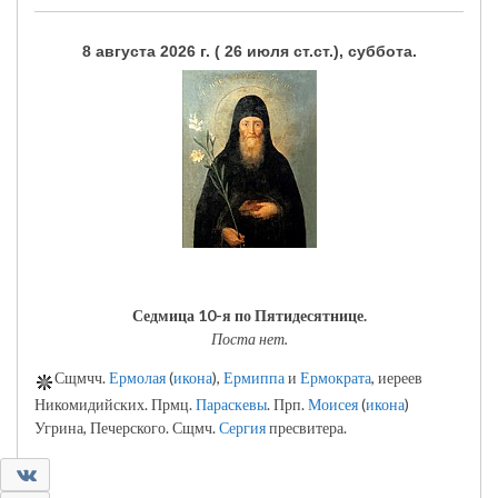
8 августа 2026 г. ( 26 июля ст.ст.), суббота.
Седмица 10-я по Пятидесятнице.
Поста нет.
Сщмчч.
Ермолая
(
икона
),
Ермиппа
и
Ермократа
, иереев
Никомидийских. Прмц.
Параскевы
. Прп.
Моисея
(
икона
)
Угрина, Печерского. Сщмч.
Сергия
пресвитера.
0