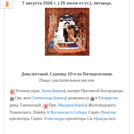
7 августа 2026 г. ( 25 июля ст.ст.), пятница.
0
День постный.
Седмица 10-я по Пятидесятнице.
Пища с растительным маслом.
Успение прав.
Анны
(
икона
), матери Пресвятой Богородицы.
Свв. жен
Олимпиады
(
икона
) диакониссы
и
Евпраксии
девы, Тавеннской.
Прп.
Макария
(
икона
) Желтоводского,
Унженского. Память
V Вселенского Собора
. Сщмч.
Николая
пресвитера. Сщмч.
Александра
пресвитера. Св.
Ираиды
исп.