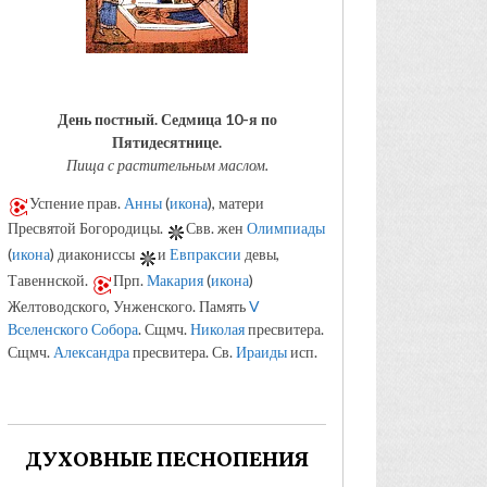
День постный.
Седмица 10-я по
Пятидесятнице.
Пища с растительным маслом.
Успение прав.
Анны
(
икона
), матери
Пресвятой Богородицы.
Свв. жен
Олимпиады
(
икона
) диакониссы
и
Евпраксии
девы,
Тавеннской.
Прп.
Макария
(
икона
)
Желтоводского, Унженского. Память
V
Вселенского Собора
. Сщмч.
Николая
пресвитера.
Сщмч.
Александра
пресвитера. Св.
Ираиды
исп.
ДУХОВНЫЕ ПЕСНОПЕНИЯ