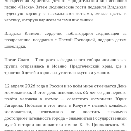
Воскресения Христова. Детско – родительский хор исполнил
песню «Пасха». Затем людиновские гости подарили Владыкам
чудесную корзину с пасхальными яствами, живые цветы и
картину, которую нарисовали сами школьники.
Владыка Климент сердечно поблагодарил людиновцев за
поздравление, поздравил с Пасхой Господней, подарив детям
шоколадки.
После Свято – Троицкого кафедрального собора людиновская
группа отправилась в Иоанно Предтеченский храм, где в
трапезной детей и взрослых угостили вкусным ужином.
12 апреля 2026 года в России и во всём мире отмечается День
космонавтики
.
В этот день исполнилось 65 лет
со дня первого
полёта человека в космос — советского космонавта Юрия
Гагарина. Побывав в этот день в Калуге – главной колыбели
космонавтики, невозможно не посетить значимую
достопримечательность города – знаменитый Государственный
музей истории космонавтики имени К. Э. Циолковского. На
площадке около музея юные зрители и взрослые увидели ракету