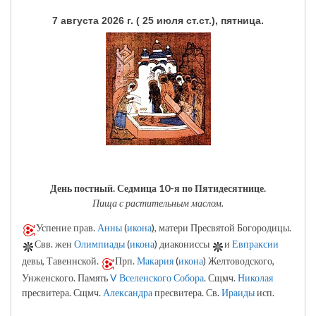
7 августа 2026 г. ( 25 июля ст.ст.), пятница.
День постный.
Седмица 10-я по Пятидесятнице.
Пища с растительным маслом.
Успение прав.
Анны
(
икона
), матери Пресвятой Богородицы.
Свв. жен
Олимпиады
(
икона
) диакониссы
и
Евпраксии
девы, Тавеннской.
Прп.
Макария
(
икона
) Желтоводского,
Унженского. Память
V Вселенского Собора
. Сщмч.
Николая
пресвитера. Сщмч.
Александра
пресвитера. Св.
Ираиды
исп.