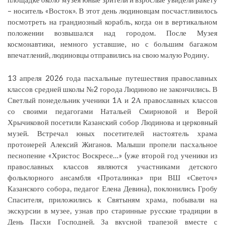
– носитель «Восток». В этот день людиновцам посчастливилось
посмотреть на грандиозный корабль, когда он в вертикальном
положении возвышался над городом. После Музея
космонавтики, немного уставшие, но с большим багажом
впечатлений, людиновцы отправились на свою малую Родину.
13 апреля 2026 года пасхальные путешествия православных
классов средней школы №2 города Людиново не закончились. В
Светлый понедельник ученики 1А и 2А православных классов
со своими педагогами Натальей Смирновой и Верой
Хрычиковой посетили Казанский собор Людинова и церковный
музей. Встречал юных посетителей настоятель храма
протоиерей Алексий Жиганов. Малыши пропели пасхальное
песнопение «Христос Воскресе…» (уже второй год ученики из
православных классов являются участниками детского
фольклорного ансамбля «Проталинка» при ВШ «Светоч»
Казанского собора, педагог Елена Девина), поклонились Гробу
Спасителя, приложились к Святыням храма, побывали на
экскурсии в музее, узнав про старинные русские традиции в
День Пасхи Господней. За вкусной трапезой вместе с