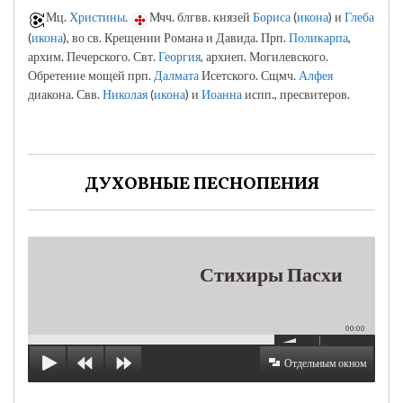
Мц.
Христины
.
Мчч. блгвв. князей
Бориса
(
икона
) и
Глеба
(
икона
), во св. Крещении Романа и Давида. Прп.
Поликарпа
,
архим. Печерского. Свт.
Георгия
, архиеп. Могилевского.
Обретение мощей прп.
Далмата
Исетского. Сщмч.
Алфея
диакона. Свв.
Николая
(
икона
) и
Иоанна
испп., пресвитеров.
ДУХОВНЫЕ ПЕСНОПЕНИЯ
Стихиры Пасхи
00:00
Отдельным окном