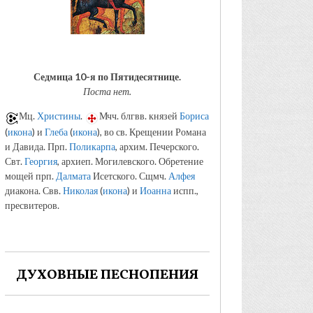
Седмица 10-я по Пятидесятнице.
Поста нет.
Мц.
Христины
.
Мчч. блгвв. князей
Бориса
(
икона
) и
Глеба
(
икона
), во св. Крещении Романа
и Давида. Прп.
Поликарпа
, архим. Печерского.
Свт.
Георгия
, архиеп. Могилевского. Обретение
мощей прп.
Далмата
Исетского. Сщмч.
Алфея
диакона. Свв.
Николая
(
икона
) и
Иоанна
испп.,
пресвитеров.
ДУХОВНЫЕ ПЕСНОПЕНИЯ