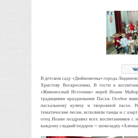
В детском саду «Дюймовочка» города Людинов
Христову Воскресению. В гости к воспита
«Живоносный Источник» иерей Иоанн Майоро
традициями празднования Пасхи. Особое вни
пасхальному куличу и творожной пасхе. Р
тематические песни, исполняли танцы и с азар
отец Иоанн поздравил всех воспитанников с
каждому сладкий подарок — шоколадку «Аленка