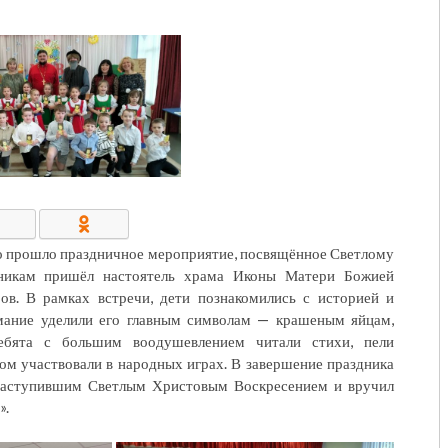
КОНТАКТЫ/РЕКВИЗИТЫ
о прошло праздничное мероприятие, посвящённое Светлому
нникам пришёл настоятель храма Иконы Матери Божией
в. В рамках встречи, дети познакомились с историей и
мание уделили его главным символам — крашеным яйцам,
ебята с большим воодушевлением читали стихи, пели
том участвовали в народных играх. В завершение праздника
 наступившим Светлым Христовым Воскресением и вручил
».