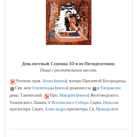
День постный.
Седмица 10-я по Пятидесятнице.
Пища с растительным маслом.
Успение прав.
Анны
(
икона
), матери Пресвятой Богородицы.
Свв. жен
Олимпиады
(
икона
) диакониссы
и
Евпраксии
девы, Тавеннской.
Прп.
Макария
(
икона
) Желтоводского,
Унженского. Память
V Вселенского Собора
. Сщмч.
Николая
пресвитера. Сщмч.
Александра
пресвитера. Св.
Ираиды
исп.