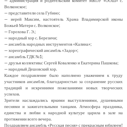
— администрация и родительский комитет МКОУ «ООШ» с.
Волконское;
— представители села Губино;
— иерей Максим, настоятель Храма Владимирской иконы
Божьей Матери с. Волконское;
— Горохова Г. Э.;
— народный хор с. Березичи;
— ансамбль народных инструментов «Калина»;
— хореографический ансамбль «Задор»;
— ансамбль ГДК №1;
— друзья коллектива: Сергей Коваленко и Екатерина Пашкова;
— народный Дешовский хор.
Каждое поздравление было наполнено уважением к труду
участников ансамбля, благодарностью за сохранение русских
традиций и искренними пожеланиями новых творческих
успехов.
Зрители наслаждались яркими выступлениями, душевными
песнями и зажигательными танцами. Атмосфера праздника,
единства и любви к народной культуре царила в зале на
протяжении всего вечера.
Поздравляем ансамбль «Русская песня» с прекрасным юбилеем!