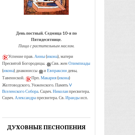
День постный.
Седмица 10-я по
Пятидесятнице.
Пища с растительным маслом.
Успение прав.
Анны
(
икона
), матери
Пресвятой Богородицы.
Свв. жен
Олимпиады
(
икона
) диакониссы
и
Евпраксии
девы,
Тавеннской.
Прп.
Макария
(
икона
)
Желтоводского, Унженского. Память
V
Вселенского Собора
. Сщмч.
Николая
пресвитера.
Сщмч.
Александра
пресвитера. Св.
Ираиды
исп.
ДУХОВНЫЕ ПЕСНОПЕНИЯ