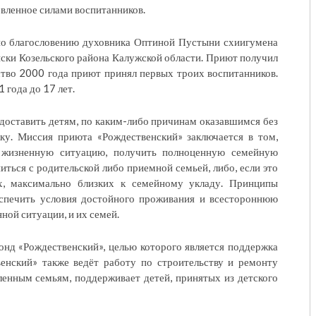
вленное силами воспитанников.
по благословению духовника Оптиной Пустыни схиигумена
ыски Козельского района Калужской области. Приют получил
ство 2000 года приют принял первых троих воспитанников.
 года до 17 лет.
едоставить детям, по каким-либо причинам оказавшимся без
жку. Миссия приюта «Рождественский» заключается в том,
жизненную ситуацию, получить полноценную семейную
ться с родительской либо приемной семьей, либо, если это
х, максимально близких к семейному укладу. Принципы
еспечить условия достойного проживания и всестороннюю
ной ситуации, и их семей.
нд «Рождественский», целью которого является поддержка
енский» также ведёт работу по строительству и ремонту
енным семьям, поддерживает детей, принятых из детского