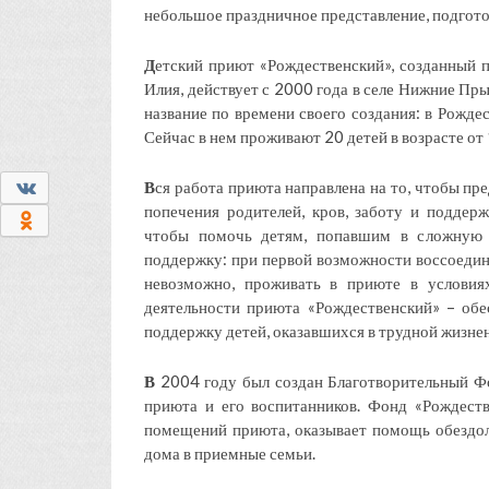
небольшое праздничное представление, подгото
Д
етский приют «Рождественский», созданный 
Илия, действует с 2000 года в селе Нижние Пр
название по времени своего создания: в Рожде
Сейчас в нем проживают 20 детей в возрасте от 1
0
В
ся работа приюта направлена на то, чтобы пр
попечения родителей, кров, заботу и поддер
0
чтобы помочь детям, попавшим в сложную 
поддержку: при первой возможности воссоедини
невозможно, проживать в приюте в условия
деятельности приюта «Рождественский» – об
поддержку детей, оказавшихся в трудной жизнен
В
2004 году был создан Благотворительный Фо
приюта и его воспитанников. Фонд «Рождеств
помещений приюта, оказывает помощь обездол
дома в приемные семьи.