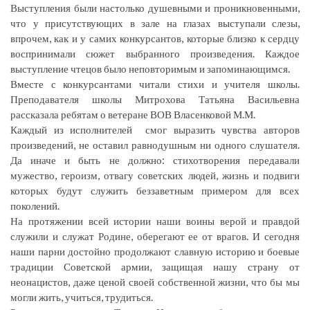
Выступления были настолько душевными и проникновенными,
что у присутствующих в зале на глазах выступали слезы,
впрочем, как и у самих конкурсантов, которые близко к сердцу
воспринимали сюжет выбранного произведения. Каждое
выступление чтецов было неповторимым и запоминающимся.
Вместе с конкурсантами читали стихи и учителя школы.
Преподавателя школы Митрохова Татьяна Васильевна
рассказала ребятам о ветеране ВОВ Власенковой М.М.
Каждый из исполнителей смог выразить чувства авторов
произведений, не оставил равнодушным ни одного слушателя.
Да иначе и быть не должно: стихотворения передавали
мужество, героизм, отвагу советских людей, жизнь и подвиги
которых будут служить беззаветным примером для всех
поколений.
На протяжении всей истории наши воины верой и правдой
служили и служат Родине, оберегают ее от врагов. И сегодня
наши парни достойно продолжают славную историю и боевые
традиции Советской армии, защищая нашу страну от
неонацистов, даже ценой своей собственной жизни, что бы мы
могли жить, учиться, трудиться.