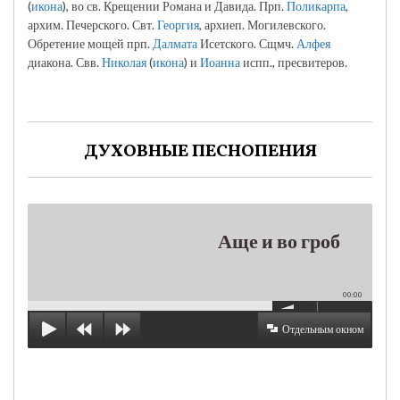
(
икона
), во св. Крещении Романа и Давида. Прп.
Поликарпа
,
архим. Печерского. Свт.
Георгия
, архиеп. Могилевского.
Обретение мощей прп.
Далмата
Исетского. Сщмч.
Алфея
диакона. Свв.
Николая
(
икона
) и
Иоанна
испп., пресвитеров.
ДУХОВНЫЕ ПЕСНОПЕНИЯ
Аще и во гроб
00:00
Отдельным окном