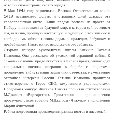
истории своей страны, своего города.
9 Мая 1945 года закончилась Великая Отечественная война.
1418 невыносимо долгих и страшных дней длилась эта
кровопролитная битва. Наши предки воевали не просто за
Победу, они воевали за будущий мир, в котором сейчас живем
мы, за жизнь, прошлую, настоящую и будущую. Этой жизнью и
свободой мы обязаны своим дедам и прадедам, бабушкам и
прабабушкам. Никто из нас не должен этого забывать.
Открыла конкурс руководитель школы Клячина Татьяна
Ивановна. Она рассказала об ужасах той страшной войны. К
сожалению войны, продолжаются и в мирное время, сейчас идет
специальная военная операция в борьбе с нацистами,
продолжают гибнуть наши защитники отечества, мужественно
отстаивая интересы России. Татьяна Ивановна прочитала
стихотворение о Герое СВО, замученного укронацистами.
Продолжил конкурс Жиганов Никита прочитав стихотворение
М.Джалиля «Варварство». Трогательно и проникновенно
прозвучало стихотворение М.Джалиля «Чулочки» в исполнении
Марии Филатовой.
Ребята подготовили произведения разных поэтов и писателей.