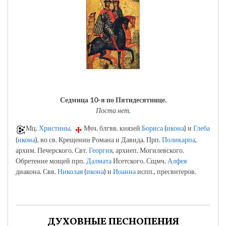
Седмица 10-я по Пятидесятнице.
Поста нет.
Мц.
Христины
.
Мчч. блгвв. князей
Бориса
(
икона
) и
Глеба
(
икона
), во св. Крещении Романа и Давида. Прп.
Поликарпа
,
архим. Печерского. Свт.
Георгия
, архиеп. Могилевского.
Обретение мощей прп.
Далмата
Исетского. Сщмч.
Алфея
диакона. Свв.
Николая
(
икона
) и
Иоанна
испп., пресвитеров.
ДУХОВНЫЕ ПЕСНОПЕНИЯ