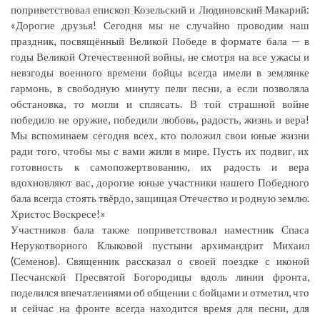
поприветствовал епископ Козельский и Людиновский Макарий:
«Дорогие друзья! Сегодня мы не случайно проводим наш
праздник, посвящённый Великой Победе в формате бала — в
годы Великой Отечественной войны, не смотря на все ужасы и
невзгоды военного времени бойцы всегда имели в землянке
гармонь, в свободную минуту пели песни, а если позволяла
обстановка, то могли и сплясать. В той страшной войне
победило не оружие, победили любовь, радость, жизнь и вера!
Мы вспоминаем сегодня всех, кто положил свои юные жизни
ради того, чтобы мы с вами жили в мире. Пусть их подвиг, их
готовность к самопожертвованию, их радость и вера
вдохновляют вас, дорогие юные участники нашего Победного
бала всегда стоять твёрдо, защищая Отечество и родную землю.
Христос Воскресе!»
Участников бала также поприветствовал наместник Спаса
Нерукотворного Клыковой пустыни архимандрит Михаил
(Семенов). Священник рассказал о своей поездке с иконой
Песчанской Пресвятой Богородицы вдоль линии фронта,
поделился впечатлениями об общении с бойцами и отметил, что
и сейчас на фронте всегда находится время для песни, для