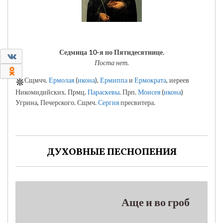
Седмица 10-я по Пятидесятнице.
0
Поста нет.
0
Сщмчч.
Ермолая
(
икона
),
Ермиппа
и
Ермократа
, иереев
Никомидийских. Прмц.
Параскевы
. Прп.
Моисея
(
икона
)
Угрина, Печерского. Сщмч.
Сергия
пресвитера.
ДУХОВНЫЕ ПЕСНОПЕНИЯ
Аще и во гроб