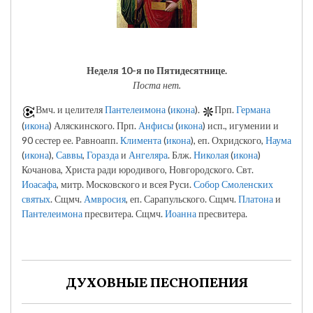
Неделя 10-я по Пятидесятнице.
Поста нет.
Вмч. и целителя
Пантелеимона
(
икона
).
Прп.
Германа
(
икона
) Аляскинского. Прп.
Анфисы
(
икона
) исп., игумении и
90 сестер ее. Равноапп.
Климента
(
икона
), еп. Охридского,
Наума
(
икона
),
Саввы
,
Горазда
и
Ангеляра
. Блж.
Николая
(
икона
)
Кочанова, Христа ради юродивого, Новгородского. Свт.
Иоасафа
, митр. Московского и всея Руси.
Собор Смоленских
святых
. Сщмч.
Амвросия
, еп. Сарапульского. Сщмч.
Платона
и
Пантелеимона
пресвитера. Сщмч.
Иоанна
пресвитера.
ДУХОВНЫЕ ПЕСНОПЕНИЯ