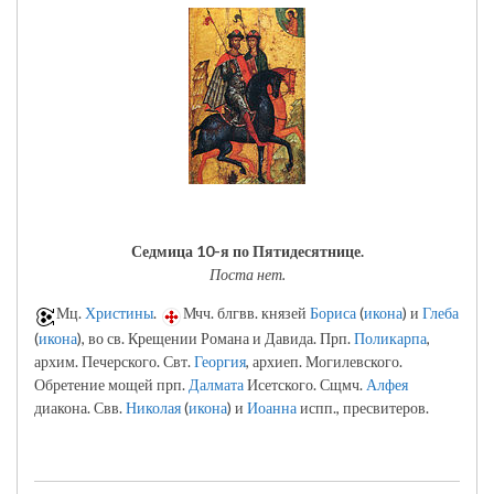
Седмица 10-я по Пятидесятнице.
Поста нет.
Мц.
Христины
.
Мчч. блгвв. князей
Бориса
(
икона
) и
Глеба
(
икона
), во св. Крещении Романа и Давида. Прп.
Поликарпа
,
архим. Печерского. Свт.
Георгия
, архиеп. Могилевского.
Обретение мощей прп.
Далмата
Исетского. Сщмч.
Алфея
диакона. Свв.
Николая
(
икона
) и
Иоанна
испп., пресвитеров.