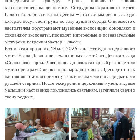
поддерживают культуру страны, прививают любовь
к патриотическим ценностям. Сотрудники храмового музея,
Галина Гончарова и Елена Девина — это необыкновенные люди,
которые несут свои труды по зову души и сердца. Они вместе с
настоятелем обустраивают музейные экспозиции, обновляют и
сохраняют экспонаты, проводят интересные и познавательные
экскурсии, встречи и мастер – классы.
Вот и в сам праздник, 18 мая 2026 года, сотрудник церковного
музея Елена Девина встречала юных гостей из Детского сада
«Солнышко» города Людиново. Дошколята первый раз посетили
музей при храме: экспозицию народного быта. Здесь дети и их
наставники смогли прикоснуться, и познакомится с предметами
русской старины. После экскурсии в церковный музей, в храме
малыши и наставники поклонились святыням, затеплили свечи о
своих родных.