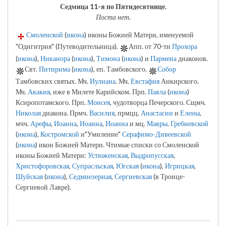
Седмица 11-я по Пятидесятнице.
Поста нет.
Смоленской
(
икона
) иконы Божией Матери, именуемой
"Одигитрия" (Путеводительница).
Апп. от 70-ти
Прохора
(
икона
),
Никанора
(
икона
),
Тимона
(
икона
) и
Пармена
диаконов.
Свт.
Питирима
(
икона
), еп. Тамбовского.
Собор
Тамбовских святых. Мч.
Иулиана
. Мч.
Евстафия
Анкирского.
Мч.
Акакия
, иже в Милете Карийском. Прп.
Павла
(
икона
)
Ксиропотамского. Прп.
Моисея
, чудотворца Печерского. Сщмч.
Николая
диакона. Прмч.
Василия
, прмцц.
Анастасии
и
Елены
,
мчч.
Арефы
,
Иоанна
,
Иоанна
,
Иоанна
и мц.
Мавры
.
Гребневской
(
икона
),
Костромской
и"Умиление"
Серафимо-Дивеевской
(
икона
) икон Божией Матери. Чтимые списки со Смоленской
иконы Божией Матери:
Устюженская
,
Выдропусская
,
Христофоровская
,
Супрасльская
,
Югская
(
икона
),
Игрицкая
,
Шуйская
(
икона
),
Седмиезерная
,
Сергиевская
(в Троице-
Сергиевой Лавре).