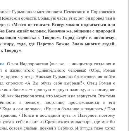
колая Гурьянова и митрополита Псковского и Порховского
Псковской области. Большую часть этих лет он провел там в
 днях:
«
Место не спасает. Всюду можно подвизаться или
 без Бога живёт человек. Конечно же, общение с природой
ывающая человека с Творцом. Город ведёт к внешнему,
 миру, туда, где Царство Божие. Знаю многих людей,
к Творцу».
ана,
Ольга Надпорожская (она же — инициатор создания и
т о жизни этого удивительного человека: «Отец Роман
м, просил у отца Николая Гурьянова благословения пойти
ил, спросил: «А Вы обувь себе выбрали?». Отец Роман с
нахини Зосимы — простую медную палочку, и в последние
бой, как бы говоря этим, что может и не вернуться. Эта тема
нённости в земном, постоянно прослеживается в его
/ Куда и сам не знаю», «Ну не в больнице ж помирать / Под
Странник, / Пойти в последний путь…». Наверное, поэтому
нулся к себе в скит из Сретенского монастыря, где мог бы
есны, совсем слабый, поехал в Сербию. И оттуда тоже хотел