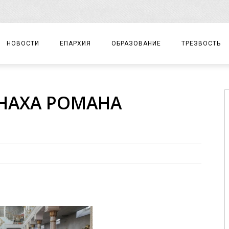
НОВОСТИ
ЕПАРХИЯ
ОБРАЗОВАНИЕ
ТРЕЗВОСТЬ
АРХИЕРЕЙ
ПРАВОСЛАВНАЯ ГИМНАЗИЯ
СОБЫТИЯ
НАХА РОМАНА
ЕПАРХИАЛЬНОЕ УПРАВЛЕНИЕ
ЦЕНТР «ВОЗРОЖДЕНИЕ»
ДОКУМЕНТЫ
ДОКУМЕНТЫ
ДЕТСКИЙ ТУРИЗМ
ЗАМЕТКИ
ЕПАРХИАЛЬНЫЕ ОТДЕЛЫ
ДУХОВЕНСТВО
БЛАГОЧИНИЯ
ХРАМЫ И МОНАСТЫРИ
МАТЕРИАЛЫ