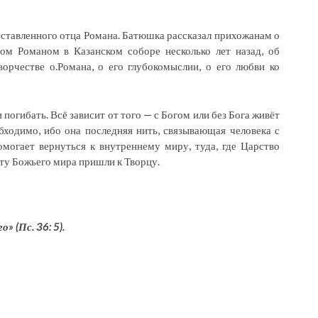
!
ставленного отца Романа. Батюшка рассказал прихожанам о
цом Романом в Казанском соборе несколько лет назад, об
орчестве о.Романа, о его глубокомыслии, о его любви ко
погибать. Всё зависит от того — с Богом или без Бога живёт
бходимо, ибо она последняя нить, связывающая человека с
могает вернуться к внутреннему миру, туда, где Царство
оту Божьего мира пришли к Творцу.
го
»
(Пс. 36: 5).