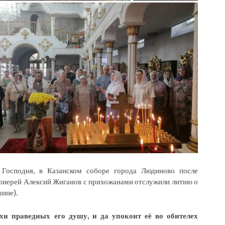
Господня, в Казанском соборе города Людиново после
тоиерей Алексий Жиганов с прихожанами отслужили литию о
ине).
хи праведных его душу, и да упокоит её во обителех