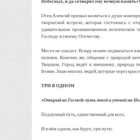
Небесных, и да сотворит ему вечную память»
Отец Алексий призвал молиться о душе новопре
творческой встрече, которая состоялась с от
удивительном проникновенном поэтическом тв
Господу и своему Отечеству.
Место не спасает. Всюду можно подвизаться или 
человек. Конечно же, общение с природой нео
Творцом. Город ведёт к внешнему, природа по
Божие. Знаю многих людей, которые через крас
ТРИ В ОДНОМ
«
Открый ко Господу путь твой и уповай на Не
Подлунный путь, единственный для всех,
И в нём одном, как будто, три пути: