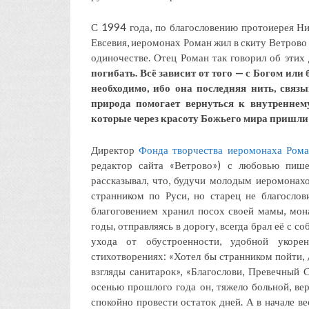
С 1994 года, по благословению протоиерея Ни
Евсевия, иеромонах Роман жил в скиту Ветрово 
одиночестве. Отец Роман так говорил об этих
погибать. Всё зависит от того — с Богом или
необходимо, ибо она последняя нить, связ
природа помогает вернуться к внутреннему
которые через красоту Божьего мира пришли 
Директор
Фонда творчества иеромонаха Ром
редактор сайта «Ветрово») с любовью пише
рассказывал, что, будучи молодым иеромонахо
странником по Руси, но старец не благослов
благоговением хранил посох своей мамы, мо
годы, отправляясь в дорогу, всегда брал её с со
ухода от обустроенности, удобной укоре
стихотворениях: «Хотел бы странником пойти, 
взгляды санитарок», «Благослови, Превечный 
осенью прошлого года он, тяжело больной, вер
спокойно провести остаток дней. А в начале в