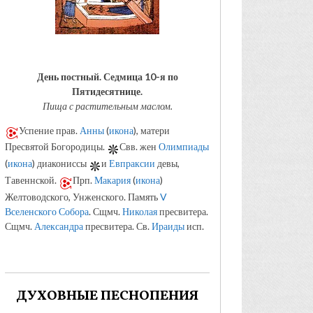
День постный.
Седмица 10-я по
Пятидесятнице.
Пища с растительным маслом.
Успение прав.
Анны
(
икона
), матери
Пресвятой Богородицы.
Свв. жен
Олимпиады
(
икона
) диакониссы
и
Евпраксии
девы,
Тавеннской.
Прп.
Макария
(
икона
)
Желтоводского, Унженского. Память
V
Вселенского Собора
. Сщмч.
Николая
пресвитера.
Сщмч.
Александра
пресвитера. Св.
Ираиды
исп.
ДУХОВНЫЕ ПЕСНОПЕНИЯ