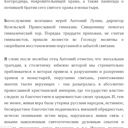
Богородицы, покровительницей храма, а также панихида о
почившей братии сего святого храма и монастыря.
Б
огослужение возглавил иерей Антоний Лунин, директор
Козельской Православной гимназии. Священнику помогал
гимназический хор. Порядка тридцати прихожан, не считая
гимназистов, пришли вознести ко Господу молитвы о
скорейшем восстановлении поруганной и забытой святыни.
В
слове после молебна отец Антоний отметил, что эпохальная
трагедия, к столетнему юбилею которой мы стремительно
приближаемся и которая привела к разрушению и разорению
храмов и монастырей, поруганию святынь, уничтожению
многих тысяч верующих – она разыгралась в абсолютно
православной христианской империи, где государство властно
следило за благочестием и церковностью своих граждан. И, тем
не менее, живая вера была утеряна русским народом, истинное,
бескорыстное благочестие подменилось внешней обрядностью,
исчезло понимание истин веры, нарушилась живая связь с
веками накопленным святоотеческим духовным опытом и
самим преданием через традицию и т.д. Именно поэтому