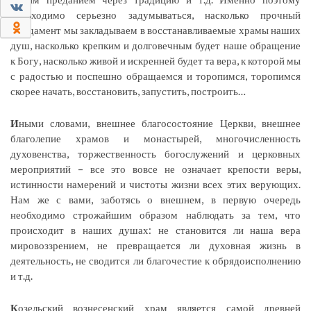
0
необходимо серьезно задумываться, насколько прочный
0
фундамент мы закладываем в восстанавливаемые храмы наших
душ, насколько крепким и долговечным будет наше обращение
к Богу, насколько живой и искренней будет та вера, к которой мы
с радостью и поспешно обращаемся и торопимся, торопимся
скорее начать, восстановить, запустить, построить…
И
ными словами, внешнее благосостояние Церкви, внешнее
благолепие храмов и монастырей, многочисленность
духовенства, торжественность богослужений и церковных
мероприятий – все это вовсе не означает крепости веры,
истинности намерений и чистоты жизни всех этих верующих.
Нам же с вами, заботясь о внешнем, в первую очередь
необходимо строжайшим образом наблюдать за тем, что
происходит в наших душах: не становится ли наша вера
мировоззрением, не превращается ли духовная жизнь в
деятельность, не сводится ли благочестие к обрядоисполнению
и т.д.
К
озельский вознесенский храм является самой древней