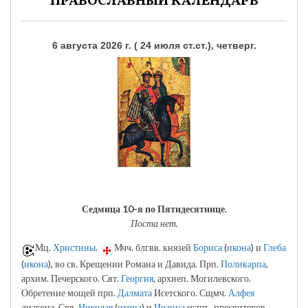
ПРАВОСЛАВНЫЙ КАЛЕНДАРЬ
6 августа 2026 г. ( 24 июля ст.ст.), четверг.
Седмица 10-я по Пятидесятнице.
Поста нет.
Мц.
Христины
.
Мчч. блгвв. князей
Бориса
(
икона
) и
Глеба
(
икона
), во св. Крещении Романа и Давида. Прп.
Поликарпа
,
архим. Печерского. Свт.
Георгия
, архиеп. Могилевского.
Обретение мощей прп.
Далмата
Исетского. Сщмч.
Алфея
диакона. Свв.
Николая
(
икона
) и
Иоанна
испп., пресвитеров.