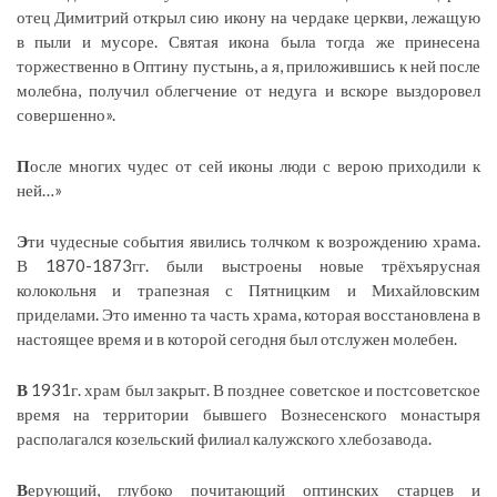
отец Димитрий открыл сию икону на чердаке церкви, лежащую
в пыли и мусоре. Святая икона была тогда же принесена
торжественно в Оптину пустынь, а я, приложившись к ней после
молебна, получил облегчение от недуга и вскоре выздоровел
совершенно».
П
осле многих чудес от сей иконы люди с верою приходили к
ней…»
Э
ти чудесные события явились толчком к возрождению храма.
В 1870-1873гг. были выстроены новые трёхъярусная
колокольня и трапезная с Пятницким и Михайловским
приделами. Это именно та часть храма, которая восстановлена в
настоящее время и в которой сегодня был отслужен молебен.
В
1931г. храм был закрыт. В позднее советское и постсоветское
время на территории бывшего Вознесенского монастыря
располагался козельский филиал калужского хлебозавода.
В
ерующий, глубоко почитающий оптинских старцев и