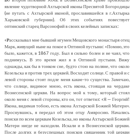
явление чудотворной Ахтырской иконы Пресвятой Богородицы
(не путать с Ахтырской иконой, прославившейся в г.Ахтырка
Харьковской губернии). Об этих событиях повествует
оптинский старец Варсонофий в своих келейных записках:
«
Р
ассказывал мне бывший игумен Мещовского монастыря отец
Марк, живущий ныне на покое в Оптиной пустыни: «Помню, это
было, кажется, в 1867 году. Был я сильно болен и не чаял, что
поднимусь. В это время жил я в Оптиной пустыни. Вижу
однажды, как бы в тонком сне, будто стою на поляне, что около
Козельска и против трех церквей. Восходит солнце. С правой и с
левой стороны стоят подле меня какие-то существа. Замечаю,
что солнце, видимое мною, есть икона, стоящая на чердаке
Вознесенской церкви. На вопрос мой к тому, который стоял
около меня с левой стороны, кто он, тот ответил: «Я — Георгий!
Икона, видимая тобою, есть икона Ахтырской Божией Матери».
Проснувшись, я передал об этом отцу Амвросию. Начались
поиски по всем церквам Козельска, но иконы Ахтырской Божией
Матери нигде не находили. Искали и в Вознесенской церкви.
После долгих и безуспешных поисков священник той церкви