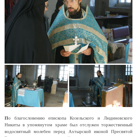
П
о благословению епископа Козельского и Людиновского
Никиты в упомянутом храме был отслужен торжественный
водосвятный молебен перед Ахтырской иконой Пресвятой