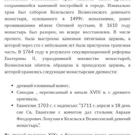
сохранившейся каменной постройкой в городе. Изначально
храм был собором Козельского Вознесенского девичьего
монастыря, основанного в 1499г. монахинями, ранее
проживавшими вблизи Оптиной пустыни. В 1610 году
монастырь был разорен, но вскоре восстановлен. В числе
прочего, была выстроена каменная пятиглавая церковь, к
которой через сто с небольшим лет была пристроена трапезная
часть. В 1764 году в результате секуляризационной реформы
Екатерины II, упразднившей множество монастырей,
Вознесенская обитель обращена в приходскую церковь, в
которой хранились следующие монастырские древности:
древний оловянный ковчег,
Синодик , переписанный в начале ХVIII в. с древнего
оригинала,
Евангелие 1703 г. с надписью: “1711 г. апреля в 18 день
сие Св. Евангелие с ковчегом дал стольник Авраам
Феодорович Лопухин в Козельск в Вознесенский девичий
монастырь”.
В
о второй половине XIXв. в Вознесенском храме произошло