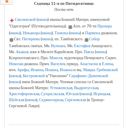
0
Седмица 11-я по Пятидесятнице.
Поста нет.
Смоленской
(
икона
) иконы Божией Матери, именуемой
"Одигитрия" (Путеводительница).
Апп. от 70-ти
Прохора
(
икона
),
Никанора
(
икона
),
Тимона
(
икона
) и
Пармена
диаконов.
Свт.
Питирима
(
икона
), еп. Тамбовского.
Собор
Тамбовских святых. Мч.
Иулиана
. Мч.
Евстафия
Анкирского.
Мч.
Акакия
, иже в Милете Карийском. Прп.
Павла
(
икона
)
Ксиропотамского. Прп.
Моисея
, чудотворца Печерского. Сщмч.
Николая
диакона. Прмч.
Василия
, прмцц.
Анастасии
и
Елены
,
мчч.
Арефы
,
Иоанна
,
Иоанна
,
Иоанна
и мц.
Мавры
.
Гребневской
(
икона
),
Костромской
и"Умиление"
Серафимо-Дивеевской
(
икона
) икон Божией Матери. Чтимые списки со Смоленской
иконы Божией Матери:
Устюженская
,
Выдропусская
,
Христофоровская
,
Супрасльская
,
Югская
(
икона
),
Игрицкая
,
Шуйская
(
икона
),
Седмиезерная
,
Сергиевская
(в Троице-
Сергиевой Лавре).