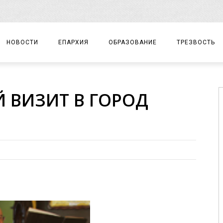
НОВОСТИ
ЕПАРХИЯ
ОБРАЗОВАНИЕ
ТРЕЗВОСТЬ
АРХИЕРЕЙ
ПРАВОСЛАВНАЯ ГИМНАЗИЯ
СОБЫТИЯ
 ВИЗИТ В ГОРОД
ЕПАРХИАЛЬНОЕ УПРАВЛЕНИЕ
ЦЕНТР «ВОЗРОЖДЕНИЕ»
ДОКУМЕНТЫ
ДОКУМЕНТЫ
ДЕТСКИЙ ТУРИЗМ
ЗАМЕТКИ
ЕПАРХИАЛЬНЫЕ ОТДЕЛЫ
ДУХОВЕНСТВО
БЛАГОЧИНИЯ
ХРАМЫ И МОНАСТЫРИ
МАТЕРИАЛЫ