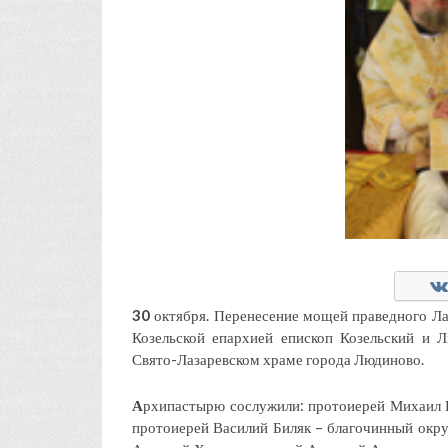
30
октября. Перенесение мощей праведного Ла
Козельской епархией епископ Козельский и
Свято-Лазаревском храме города Людиново.
А
рхипастырю сослужили: протоиерей Михаил К
протоиерей Василий Биляк – благочинный окру