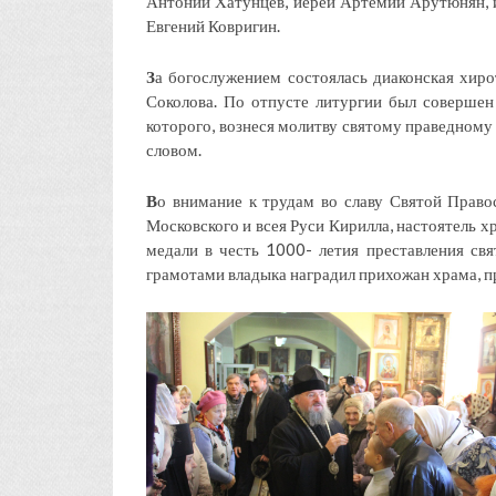
Антоний Хатунцев, иерей Артемий Арутюнян, и
Евгений Ковригин.
З
а богослужением состоялась диаконская хир
Соколова. По отпусте литургии был совершен
которого, вознеся молитву святому праведному
словом.
В
о внимание к трудам во славу Святой Право
Московского и всея Руси Кирилла, настоятель 
медали в честь 1000- летия преставления св
грамотами владыка наградил прихожан храма, п