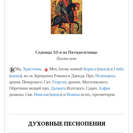
Седмица 10-я по Пятидесятнице.
Поста нет.
Мц.
Христины
.
Мчч. блгвв. князей
Бориса
(
икона
) и
Глеба
(
икона
), во св. Крещении Романа и Давида. Прп.
Поликарпа
,
архим. Печерского. Свт.
Георгия
, архиеп. Могилевского.
Обретение мощей прп.
Далмата
Исетского. Сщмч.
Алфея
диакона. Свв.
Николая
(
икона
) и
Иоанна
испп., пресвитеров.
ДУХОВНЫЕ ПЕСНОПЕНИЯ