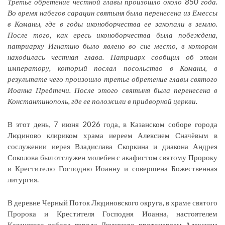
Третье обретение честной главы произошло около 850 года.
Во время набегов сарацин святыня была перенесена из Емессы
в Команы, где в годы иконоборчества ее з
акопали в землю.
После того, как ересь иконоборчества была побеждена,
патриарху Игнатию было явлено во сне место, в котором
находилась честная глава. Патриарх сообщил об этом
императору, который послал посольство в Коман
ы, в
результате чего произошло т
ретье обретение главы святого
Иоанна Предтечи. После этого святыня была перенесена в
Константинополь, где ее положили в придворной церкви.
В этот день, 7 июня 2026 года, в Казанском соборе города
Людиново клириком храма иереем Алексием Сначёвым в
сослужении иерея Владислава Скоркина и диакона Андрея
Соколова был отслужен молебен с акафистом святому Пророку
и Крестителю Господню Иоанну и совершена Божественная
литургия.
В деревне Черный Поток Людиновского округа, в храме святого
Пророка и Крестителя Господня Иоанна, настоятелем
Казанского собора города Людиново протоиереем Алексием