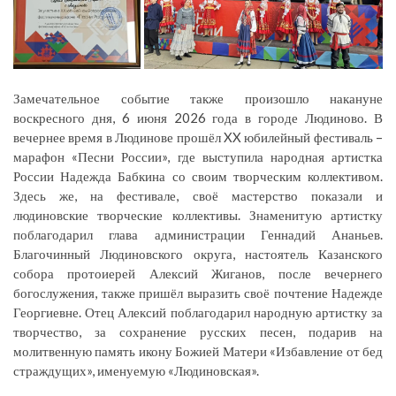
Замечательное событие также произошло накануне
воскресного дня, 6 июня 2026 года в городе Людиново. В
вечернее время в Людинове прошёл XX юбилейный фестиваль –
марафон «Песни России», где выступила народная артистка
России Надежда Бабкина со своим творческим коллективом.
Здесь же, на фестивале, своё мастерство показали и
людиновские творческие коллективы. Знаменитую артистку
поблагодарил глава администрации Геннадий Ананьев.
Благочинный Людиновского округа, настоятель Казанского
собора протоиерей Алексий Жиганов, после вечернего
богослужения, также пришёл выразить своё почтение Надежде
Георгиевне. Отец Алексий поблагодарил народную артистку за
творчество, за сохранение русских песен, подарив на
молитвенную память икону Божией Матери «Избавление от бед
страждущих», именуемую «Людиновская».