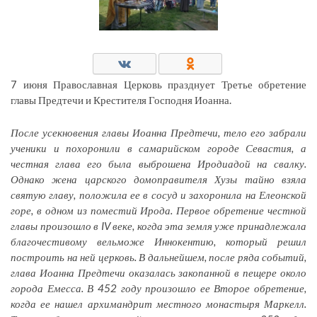
7 июня Православная Церковь празднует Третье обретение
главы Предтечи и Крестителя Господня Иоанна.
После усекновения главы Иоанна Предтечи, тело его забрали
ученики и похоронили в самарийском городе Севастия, а
честная глава его была выброшена Иродиадой на свалку.
Однако жена царского домоправителя Хузы тайно взяла
святую главу, положила ее в сосуд
и захоронила на Елеонской
горе, в одном из поместий Ирода.
Первое обретение честной
главы произошло в IV веке, когда эта земля уже принадлежала
благ
очестивому вельможе Иннокентию,
который
решил
построить на ней церковь.
В дальнейшем, после ряда событий,
глава Иоанна Предтечи оказалась закопанной в пещере около
города Емесса. В 452 году произошло ее Второе обретение,
когда ее нашел архиманд
рит местного монастыря Маркелл.