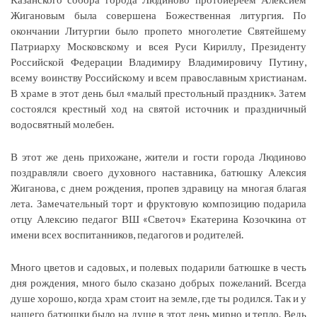
Жигановым была совершена Божественная литургия. По
окончании Литургии было пропето многолетие Святейшему
Патриарху Московскому и всея Руси Кириллу, Президенту
Российской Федерации Владимиру Владимировичу Путину,
всему воинству Российскому и всем православным христианам.
В храме в этот день был «малый престольный праздник». Затем
состоялся крестный ход на святой источник и праздничный
водосвятный молебен.
В этот же день прихожане, жители и гости города Людиново
поздравляли своего духовного наставника, батюшку Алексия
Жиганова, с днем рождения, пропев здравицу на многая благая
лета. Замечательный торт и фруктовую композицию подарила
отцу Алексию педагог ВШ «Светоч» Екатерина Козочкина от
имени всех воспитанников, педагогов и родителей.
Много цветов и садовых, и полевых подарили батюшке в честь
дня рождения, много было сказано добрых пожеланий. Всегда
душе хорошо, когда храм стоит на земле, где ты родился. Так и у
нашего батюшки было на душе в этот день мирно и тепло. Ведь