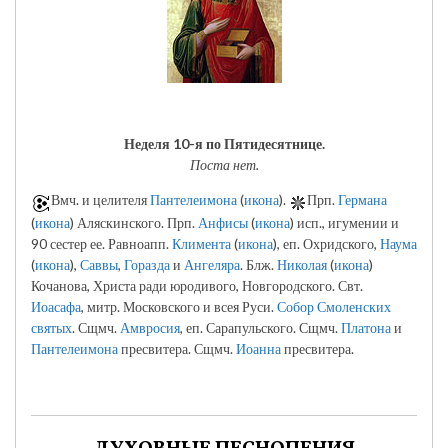
Неделя 10-я по Пятидесятнице.
Поста нет.
Вмч. и целителя
Пантелеимона
(
икона
).
Прп.
Германа
(
икона
) Аляскинского. Прп.
Анфисы
(
икона
) исп., игумении и
90 сестер ее. Равноапп.
Климента
(
икона
), еп. Охридского,
Наума
(
икона
),
Саввы
,
Горазда
и
Ангеляра
. Блж.
Николая
(
икона
)
Кочанова, Христа ради юродивого, Новгородского. Свт.
Иоасафа
, митр. Московского и всея Руси.
Собор Смоленских
святых
. Сщмч.
Амвросия
, еп. Сарапульского. Сщмч.
Платона
и
Пантелеимона
пресвитера. Сщмч.
Иоанна
пресвитера.