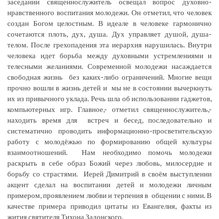
заседании священнослужитель освещал вопрос духовно-
нравственного воспитания молодежи. Он отметил, что человек
создан Богом целостным. В идеале в человеке гармонично
сочетаются плоть, дух, душа. Дух управляет душой, душа-
телом. После грехопадения эта иерархия нарушилась. Внутри
человека идет борьба между духовными устремлениями и
телесными желаниями. Современной молодежи насаждается
свободная жизнь без каких-либо ограничений. Многие вещи
прочно вошли в жизнь детей и мы не в состоянии вычеркнуть
их из привычного уклада. Речь шла об использовании гаджетов,
компьютерных игр. Главное,- отметил священнослужитель,-
находить время для встреч и бесед, последовательно и
систематично проводить информационно-просветительскую
работу с молодёжью по формированию общей культуры
взаимоотношений. Нам необходимо помочь молодежи
раскрыть в себе образ Божий через любовь, милосердие и
борьбу со страстями. Иерей Димитрий в своём выступлении
акцент сделал на воспитании детей и молодежи личным
примером, проявлением любви и терпения в общении с ними. В
качестве примера приводил цитаты из Евангелия, факты из
жития святителя Тихона Задонского.