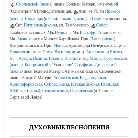
Смоленской
(
икона
) иконы Божией Матери, именуемой
"Одигитрия" (Путеводительница).
Апп. от 70-ти
Прохора
(
икона
),
Никанора
(
икона
),
Тимона
(
икона
) и
Пармена
диаконов.
Свт.
Питирима
(
икона
), еп. Тамбовского.
Собор
Тамбовских святых. Мч.
Иулиана
. Мч.
Евстафия
Анкирского.
Мч.
Акакия
, иже в Милете Карийском. Прп.
Павла
(
икона
)
Ксиропотамского. Прп.
Моисея
, чудотворца Печерского. Сщмч.
Николая
диакона. Прмч.
Василия
, прмцц.
Анастасии
и
Елены
,
мчч.
Арефы
,
Иоанна
,
Иоанна
,
Иоанна
и мц.
Мавры
.
Гребневской
(
икона
),
Костромской
и"Умиление"
Серафимо-Дивеевской
(
икона
) икон Божией Матери. Чтимые списки со Смоленской
иконы Божией Матери:
Устюженская
,
Выдропусская
,
Христофоровская
,
Супрасльская
,
Югская
(
икона
),
Игрицкая
,
Шуйская
(
икона
),
Седмиезерная
,
Сергиевская
(в Троице-
Сергиевой Лавре).
ДУХОВНЫЕ ПЕСНОПЕНИЯ