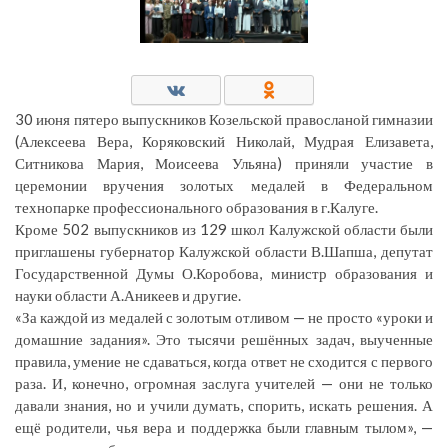
30 июня пятеро выпускников Козельской правосланой гимназии
(Алексеева Вера, Коряковский Николай, Мудрая Елизавета,
Ситникова Мария, Моисеева Ульяна) приняли участие в
церемонии вручения золотых медалей в Федеральном
технопарке профессионального образования в г.Калуге.
Кроме 502 выпускников из 129 школ Калужской области были
приглашены губернатор Калужской области В.Шапша, депутат
Государственной Думы О.Коробова, министр образования и
науки области А.Аникеев и другие.
«За каждой из медалей с золотым отливом — не просто «уроки и
домашние задания». Это тысячи решённых задач, выученные
правила, умение не сдаваться, когда ответ не сходится с первого
раза. И, конечно, огромная заслуга учителей — они не только
давали знания, но и учили думать, спорить, искать решения. А
ещё родители, чья вера и поддержка были главным тылом», —