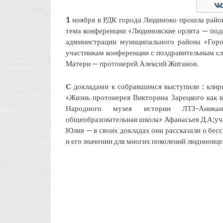
1
ноября в РДК города Людиново прошла райо
тема конференции «Людиновские орлята — подв
администрации муниципального района «Гор
участникам конференции с поздравительным сл
Матери — протоиерей Алексий Жиганов.
С
докладами к собравшимся выступили : клири
«Жизнь протоиерея Викторина Зарецкого как 
Народного музея истории ЛТЗ-Аникан
общеобразовательная школа» Афанасьев Д.А;учи
Юлия — в своих докладах они рассказали о бес
и его значении для многих поколений людиновце