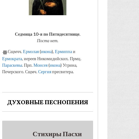
Седмица 10-я по Пятидесятнице.
Поста нет.
Сщмчч.
Ермолая
(
икона
),
Ермиппа
и
Ермократа
, иереев Никомидийских. Прмц.
Параскевы
. Прп.
Моисея
(
икона
) Угрина,
Печерского. Сщмч.
Сергия
пресвитера.
ДУХОВНЫЕ ПЕСНОПЕНИЯ
Стихиры Пасхи