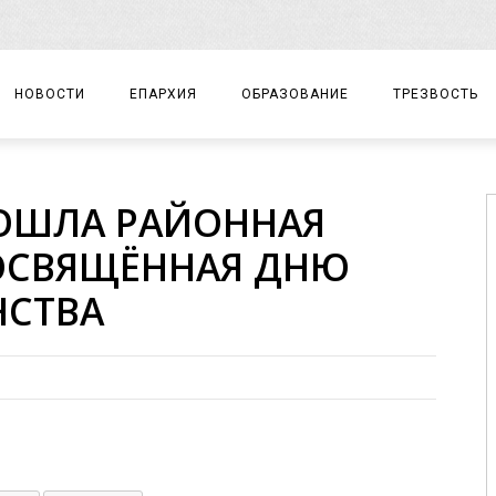
НОВОСТИ
ЕПАРХИЯ
ОБРАЗОВАНИЕ
ТРЕЗВОСТЬ
АРХИЕРЕЙ
ПРАВОСЛАВНАЯ ГИМНАЗИЯ
СОБЫТИЯ
ОШЛА РАЙОННАЯ
ЕПАРХИАЛЬНОЕ УПРАВЛЕНИЕ
ЦЕНТР «ВОЗРОЖДЕНИЕ»
ДОКУМЕНТЫ
ОСВЯЩЁННАЯ ДНЮ
ДОКУМЕНТЫ
ДЕТСКИЙ ТУРИЗМ
ЗАМЕТКИ
НСТВА
ЕПАРХИАЛЬНЫЕ ОТДЕЛЫ
ДУХОВЕНСТВО
БЛАГОЧИНИЯ
ХРАМЫ И МОНАСТЫРИ
МАТЕРИАЛЫ