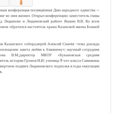
нная конференция посвящённая Дню народного единства —
КОНТАКТЫ/РЕКВИЗИТЫ
иг во имя жизни». Открыл конференцию заместитель главы
од Людиново и Людиновский район» Яшкин В.В. Ко всем
овом обратился настоятель храма Казанской иконы Божией
к Казанского собора,иерей Алексий Сначёв -тема доклада
воплощение завета любви к ближнему»; научный сотрудник
ова В.М.;директор МКОУ «Букановская средняя
тель истории Громов И.И; ученица 9-ого класса Савинкина
смертном подвиге Людиновского подполья в годы оккупации
в.