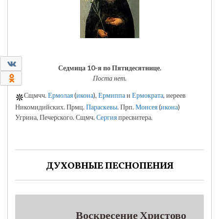
0
Седмица 10-я по Пятидесятнице.
0
Поста нет.
Сщмчч.
Ермолая
(
икона
),
Ермиппа
и
Ермократа
, иереев
Никомидийских. Прмц.
Параскевы
. Прп.
Моисея
(
икона
)
Угрина, Печерского. Сщмч.
Сергия
пресвитера.
ДУХОВНЫЕ ПЕСНОПЕНИЯ
Воскресение Христово