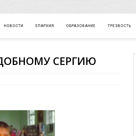
НОВОСТИ
ЕПАРХИЯ
ОБРАЗОВАНИЕ
ТРЕЗВОСТЬ
АРХИЕРЕЙ
ПРАВОСЛАВНАЯ ГИМНАЗИЯ
СОБЫТИЯ
ОДОБНОМУ СЕРГИЮ
ЕПАРХИАЛЬНОЕ УПРАВЛЕНИЕ
ЦЕНТР «ВОЗРОЖДЕНИЕ»
ДОКУМЕНТЫ
ДОКУМЕНТЫ
ДЕТСКИЙ ТУРИЗМ
ЗАМЕТКИ
ЕПАРХИАЛЬНЫЕ ОТДЕЛЫ
ДУХОВЕНСТВО
БЛАГОЧИНИЯ
ХРАМЫ И МОНАСТЫРИ
МАТЕРИАЛЫ