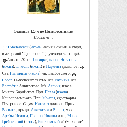
Седмица 11-я по Пятидесятнице.
Поста нет.
Смоленской
(
икона
) иконы Божией Матери,
именуемой "Одигитрия" (Путеводительница).
Апп. от 70-ти
Прохора
(
икона
),
Никанора
(
икона
),
Тимона
(
икона
) и
Пармена
диаконов.
Свт.
Питирима
(
икона
), еп. Тамбовского.
Собор
Тамбовских святых. Мч.
Иулиана
. Мч.
Евстафия
Анкирского. Мч.
Акакия
, иже в
Милете Карийском. Прп.
Павла
(
икона
)
Ксиропотамского. Прп.
Моисея
, чудотворца
Печерского. Сщмч.
Николая
диакона. Прмч.
Василия
, прмцц.
Анастасии
и
Елены
, мчч.
Арефы
,
Иоанна
,
Иоанна
,
Иоанна
и мц.
Мавры
.
Гребневской
(
икона
),
Костромской
и"Умиление"