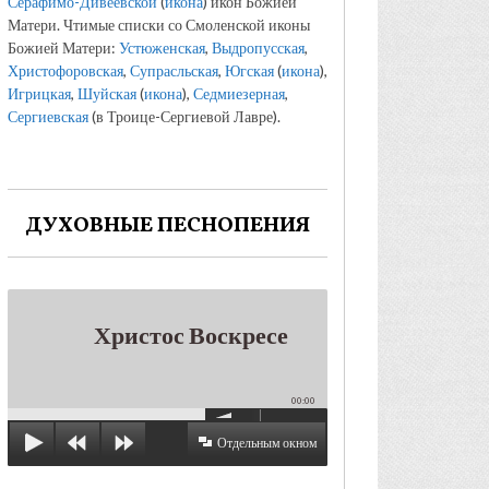
Серафимо-Дивеевской
(
икона
) икон Божией
Матери. Чтимые списки со Смоленской иконы
Божией Матери:
Устюженская
,
Выдропусская
,
Христофоровская
,
Супрасльская
,
Югская
(
икона
),
Игрицкая
,
Шуйская
(
икона
),
Седмиезерная
,
Сергиевская
(в Троице-Сергиевой Лавре).
ДУХОВНЫЕ ПЕСНОПЕНИЯ
Христос Воскресе
00:00
Отдельным окном