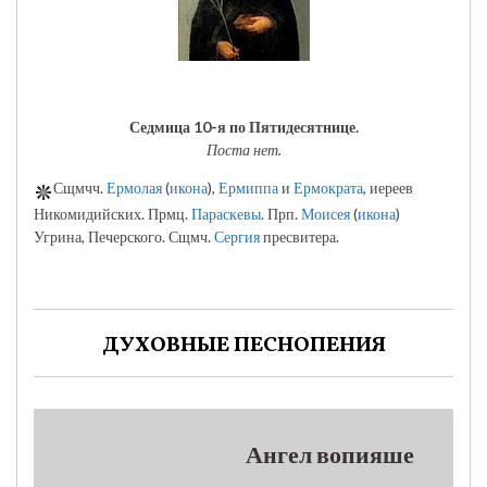
Седмица 10-я по Пятидесятнице.
Поста нет.
Сщмчч.
Ермолая
(
икона
),
Ермиппа
и
Ермократа
, иереев
Никомидийских. Прмц.
Параскевы
. Прп.
Моисея
(
икона
)
Угрина, Печерского. Сщмч.
Сергия
пресвитера.
ДУХОВНЫЕ ПЕСНОПЕНИЯ
Ангел вопияше