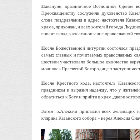
Н
акануне, праздничное Всенощное бдение во
Преосвященству сослужили духовенство Козел
слова поздравления в адрес настоятеля Казан
храма, прихожан, и всех жителей города Людин
вносит вклад в восстановление православной св
П
осле Божественной литургии состоялся праз
самых главных и почитаемых православных св
шествии участвовало большое количество вер
молились Пресвятой Богородице о заступничеств
П
осле Крестного хода, настоятель Казанско
праздником и выразил надежду, что у жителей
обратиться к Богу и прийти в храм, двери котор
З
атем, о.Алексий пригласил всех желающих н
клирика Казанского собора – иерея Алексия Сн