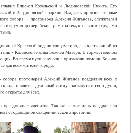
зглавил Епископ Козельский и Людиновский Никита. Его
ьской и Людиновской епархии. Владыко, произнёс тёплые
ского собора — протоиерея Алексия Жиганова, служителей
ово и вручил архиерейские грамоты тем, кто своими трудами
ятыни.
дничный Крестный ход по улицам города в честь одной из
ятынь – Казанской иконы Божией Матери. В торжественном
ующих. Во время пути верующие призывали помощь Божию,
е для всех жителей города.
го собора протоиерей Алексий Жиганов поздравил всех с
 города появится духовный стимул заглянуть в свои души,
ого открыты для всех.
а праздничное чаепитие. Так же в этот день поздравляли
ачёва с годовщиной священнической хиротонии.