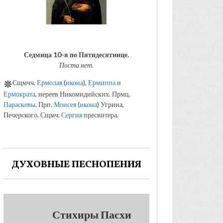
Седмица 10-я по Пятидесятнице.
Поста нет.
Сщмчч.
Ермолая
(
икона
),
Ермиппа
и
Ермократа
, иереев Никомидийских. Прмц.
Параскевы
. Прп.
Моисея
(
икона
) Угрина,
Печерского. Сщмч.
Сергия
пресвитера.
ДУХОВНЫЕ ПЕСНОПЕНИЯ
Стихиры Пасхи