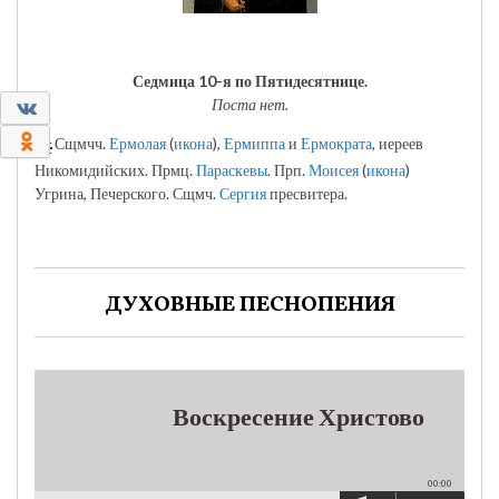
Седмица 10-я по Пятидесятнице.
Поста нет.
0
0
Сщмчч.
Ермолая
(
икона
),
Ермиппа
и
Ермократа
, иереев
Никомидийских. Прмц.
Параскевы
. Прп.
Моисея
(
икона
)
Угрина, Печерского. Сщмч.
Сергия
пресвитера.
ДУХОВНЫЕ ПЕСНОПЕНИЯ
Воскресение Христово
00:00