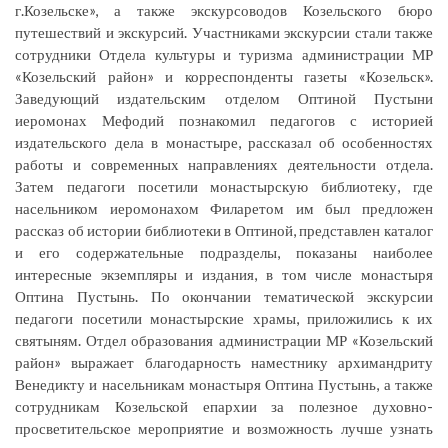
г.Козельске», а также экскурсоводов Козельского бюро
путешествий и экскурсий. Участниками экскурсии стали также
сотрудники Отдела культуры и туризма администрации МР
«Козельский район» и корреспонденты газеты «Козельск».
Заведующий издательским отделом Оптиной Пустыни
иеромонах Мефодий познакомил педагогов с историей
издательского дела в монастыре, рассказал об особенностях
работы и современных направлениях деятельности отдела.
Затем педагоги посетили монастырскую библиотеку, где
насельником иеромонахом Филаретом им был предложен
рассказ об истории библиотеки в Оптиной, представлен каталог
и его содержательные подразделы, показаны наиболее
интересные экземпляры и издания, в том числе монастыря
Оптина Пустынь. По окончании тематической экскурсии
педагоги посетили монастырские храмы, приложились к их
святыням. Отдел образования администрации МР «Козельский
район» выражает благодарность наместнику архимандриту
Венедикту и насельникам монастыря Оптина Пустынь, а также
сотрудникам Козельской епархии за полезное духовно-
просветительское мероприятие и возможность лучше узнать