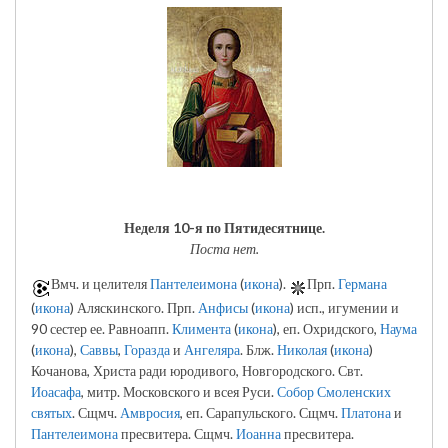
Неделя 10-я по Пятидесятнице.
Поста нет.
Вмч. и целителя
Пантелеимона
(
икона
).
Прп.
Германа
(
икона
) Аляскинского. Прп.
Анфисы
(
икона
) исп., игумении и
90 сестер ее. Равноапп.
Климента
(
икона
), еп. Охридского,
Наума
(
икона
),
Саввы
,
Горазда
и
Ангеляра
. Блж.
Николая
(
икона
)
Кочанова, Христа ради юродивого, Новгородского. Свт.
Иоасафа
, митр. Московского и всея Руси.
Собор Смоленских
святых
. Сщмч.
Амвросия
, еп. Сарапульского. Сщмч.
Платона
и
Пантелеимона
пресвитера. Сщмч.
Иоанна
пресвитера.