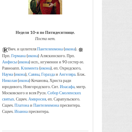
Неделя 10-я по Пятидесятнице.
Поста нет.
Вмч. и целителя
Пантелеимона
(
икона
).
Прп.
Германа
(
икона
) Аляскинского. Прп.
Анфисы
(
икона
) исп., игумении и 90 сестер ее.
Равноапп.
Климента
(
икона
), еп. Охридского,
Наума
(
икона
),
Саввы
,
Горазда
и
Ангеляра
. Блж.
Николая
(
икона
) Кочанова, Христа ради
юродивого, Новгородского. Свт.
Иоасафа
, митр.
Московского и всея Руси.
Собор Смоленских
святых
. Сщмч.
Амвросия
, еп. Сарапульского.
Сщмч.
Платона
и
Пантелеимона
пресвитера.
Сщмч.
Иоанна
пресвитера.