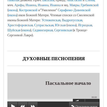
мчч.
Арефы
,
Иоанна
,
Иоанна
,
Иоанна
и мц.
Мавры
.
Гребневской
(
икона
),
Костромской
и"Умиление"
Серафимо-Дивеевской
(
икона
) икон Божией Матери. Чтимые списки со Смоленской
иконы Божией Матери:
Устюженская
,
Выдропусская
,
Христофоровская
,
Супрасльская
,
Югская
(
икона
),
Игрицкая
,
Шуйская
(
икона
),
Седмиезерная
,
Сергиевская
(в Троице-
Сергиевой Лавре).
ДУХОВНЫЕ ПЕСНОПЕНИЯ
Пасхальное начало
00:00
Отдельным окном