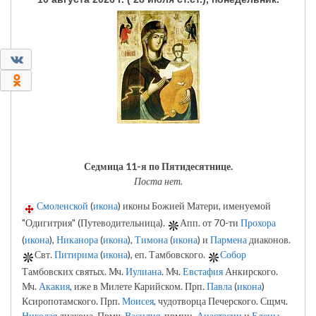
0
0
Седмица 11-я по Пятидесятнице.
Поста нет.
Смоленской
(
икона
) иконы Божией Матери, именуемой
"Одигитрия" (Путеводительница).
Апп. от 70-ти
Прохора
(
икона
),
Никанора
(
икона
),
Тимона
(
икона
) и
Пармена
диаконов.
Свт.
Питирима
(
икона
), еп. Тамбовского.
Собор
Тамбовских святых. Мч.
Иулиана
. Мч.
Евстафия
Анкирского.
Мч.
Акакия
, иже в Милете Карийском. Прп.
Павла
(
икона
)
Ксиропотамского. Прп.
Моисея
, чудотворца Печерского. Сщмч.
Николая
диакона. Прмч.
Василия
, прмцц.
Анастасии
и
Елены
,