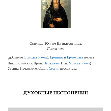
Седмица 10-я по Пятидесятнице.
Поста нет.
Сщмчч.
Ермолая
(
икона
),
Ермиппа
и
Ермократа
, иереев
Никомидийских. Прмц.
Параскевы
. Прп.
Моисея
(
икона
)
Угрина, Печерского. Сщмч.
Сергия
пресвитера.
ДУХОВНЫЕ ПЕСНОПЕНИЯ