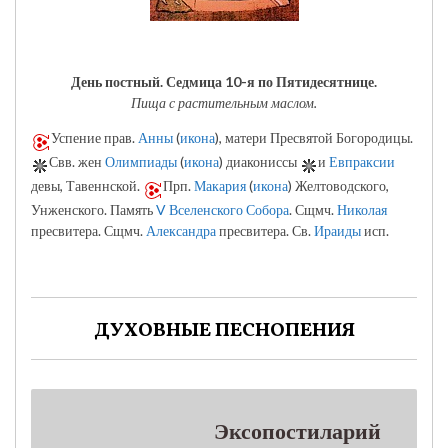
День постный.
Седмица 10-я по Пятидесятнице.
Пища с растительным маслом.
Успение прав.
Анны
(
икона
), матери Пресвятой Богородицы.
Свв. жен
Олимпиады
(
икона
) диакониссы
и
Евпраксии
девы, Тавеннской.
Прп.
Макария
(
икона
) Желтоводского,
Унженского. Память
V Вселенского Собора
. Сщмч.
Николая
пресвитера. Сщмч.
Александра
пресвитера. Св.
Ираиды
исп.
ДУХОВНЫЕ ПЕСНОПЕНИЯ
Эксопостиларий