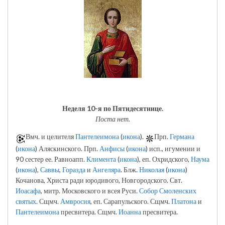
Неделя 10-я по Пятидесятнице.
Поста нет.
Вмч. и целителя
Пантелеимона
(
икона
).
Прп.
Германа
(
икона
) Аляскинского. Прп.
Анфисы
(
икона
) исп., игумении и
90 сестер ее. Равноапп.
Климента
(
икона
), еп. Охридского,
Наума
(
икона
),
Саввы
,
Горазда
и
Ангеляра
. Блж.
Николая
(
икона
)
Кочанова, Христа ради юродивого, Новгородского. Свт.
Иоасафа
, митр. Московского и всея Руси.
Собор Смоленских
святых
. Сщмч.
Амвросия
, еп. Сарапульского. Сщмч.
Платона
и
Пантелеимона
пресвитера. Сщмч.
Иоанна
пресвитера.