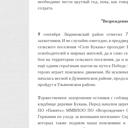
необходимо нести круглый год, пока, как гово
солдата.
“Возрождение
9
сентября Людиновский район отметил 7
захватчиков. И не случайно ежегодно, в преддве
сельского поселения «Село Букань» проходит 
освободителей и мирных жителей, да и само се
бои на территории сельского поселения, да и 
ещё одним серьёзным шагом на пути к Победе. 
героях играет поисковое движение. Не исключе
началась весной в Думиничском районе, продол
пройдут в Ульяновском районе.
Т
оржественное захоронение останков с соблю
кладбище деревни Букань. Перед началом цер
ПО «Память», ММВПОО ПО «Возрождение» Сер
Германии по уходу за военными могилами» Се
которых также подняли наши поисковики и 