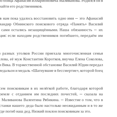
ю бойца Афанасия Илларионовича Маливанова. Родился он в
найти его родственников.
ов нам пока удалось восстановить одно имя — это Афанасий
мандир Обнинского поискового отряда «Память» Василий
а сами остались незащищёнными. Наша обязанность — их
ция: если находим родственников погибшего, передаём им
з разных уголков России приехала многочисленная семья
ова, её муж Константин Коротков, внучка Елена Соколова,
и Вика. В торжественной обстановке Василий Юдин передал
едальон и медаль «Шагнувшие в бессмертие», которой боец
сем поисковикам в их нелёгкой работе, благодаря которой
земле с отданием им последних почестей, — сказала на
 Маливанова Валентина Рябикина. — Известие о том, что в
танки нашего деда было настолько неожиданным и в то же
где погиб наш дед. Низкий поклон поисковикам за это.