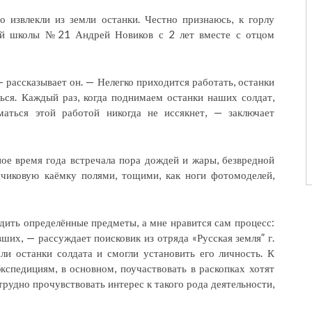
о извлекли из земли останки. Честно признаюсь, к горлу
ей школы №21 Андрей Новиков с 2 лет вместе с отцом
 рассказывает он. — Нелегко приходится работать, останки
ься. Каждый раз, когда поднимаем останки наших солдат,
маться этой работой никогда не иссякнет, — заключает
ное время года встречала пора дождей и жары, безвредной
чиковую каёмку полями, тощими, как ноги фотомоделей,
дить определённые предметы, а мне нравится сам процесс:
авших, — рассуждает поисковик из отряда «Русская земля” г.
и останки солдата и смогли установить его личность. К
кспедициям, в основном, поучаствовать в раскопках хотят
трудно прочувствовать интерес к такого рода деятельности,