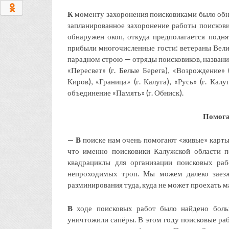
0
К
моменту захоронения поисковиками было обн
запланированное захоронение работы поисковик
обнаружен окоп, откуда предполагается подня
прибыли многочисленные гости: ветераны Велик
парадном строю — отряды поисковиков, название 
«Пересвет» (г. Белые Берега), «Возрождение» (
Киров), «Граница» (г. Калуга), «Русь» (г. Калу
объединение «Память» (г. Обниск).
Помога
—
В
поиске нам очень помогают «живые» карты 
что именно поисковики Калужской области 
квадрациклы для организации поисковых ра
непроходимых троп. Мы можем далеко заезжа
разминирования туда, куда не может проехать 
В
ходе поисковых работ было найдено боль
уничтожили сапёры. В этом году поисковые раб