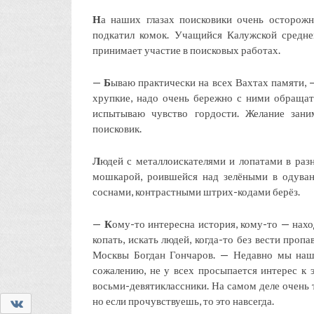
Н
а наших глазах поисковики очень осторожн
подкатил комок. Учащийся Калужской средн
принимает участие в поисковых работах.
—
Б
ываю практически на всех Вахтах памяти, —
хрупкие, надо очень бережно с ними обращат
испытываю чувство гордости. Желание зани
поисковик.
Л
юдей с металлоискателями и лопатами в раз
мошкарой, роившейся над зелёными в одуван
соснами, контрастными штрих-кодами берёз.
—
К
ому-то интересна история, кому-то — нахо
копать, искать людей, когда-то без вести проп
Москвы Богдан Гончаров. — Недавно мы нашл
сожалению, не у всех просыпается интерес к э
восьми-девятиклассники. На самом деле очень 
но если прочувствуешь, то это навсегда.
0