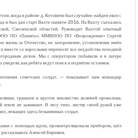
том, когда в районе д. Котовичи был случайно найден окоп с
гда и был дан старт Вахте памяти-2016. На Вахту съехались
нской, Смоленской областей. Руководит Вахтой опытный
а КООО ПО «Память», ММВПОО ПО «Возрождение» Сергей
ю жизнь за Отечество, их захоронение, установление имён
ята вместе со взрослыми переносят все неудобства походной
лагородным делом. Мы с оператором побывали и в лагере
 увидели, как ребята ведут поиск и поднятие останков.
епления советских солдат, — показывает нам командир
.
млянки, траншеи и кругом множество колючей проволоки.
 земле не заживают. В лесу тихо, листву своей рукой уже
 них, лежащих здесь безымянных солдат.
танки с помощью щупа, проконтролировали прибором, шёл
 рассказывать Алексей Бирюков.