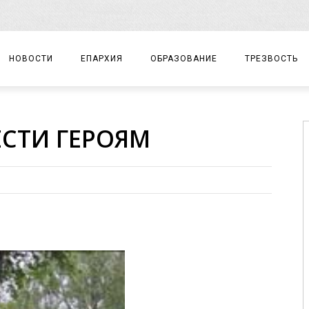
НОВОСТИ
ЕПАРХИЯ
ОБРАЗОВАНИЕ
ТРЕЗВОСТЬ
АРХИЕРЕЙ
ПРАВОСЛАВНАЯ ГИМНАЗИЯ
СОБЫТИЯ
СТИ ГЕРОЯМ
ЕПАРХИАЛЬНОЕ УПРАВЛЕНИЕ
ЦЕНТР «ВОЗРОЖДЕНИЕ»
ДОКУМЕНТЫ
ДОКУМЕНТЫ
ДЕТСКИЙ ТУРИЗМ
ЗАМЕТКИ
ЕПАРХИАЛЬНЫЕ ОТДЕЛЫ
ДУХОВЕНСТВО
БЛАГОЧИНИЯ
ХРАМЫ И МОНАСТЫРИ
МАТЕРИАЛЫ