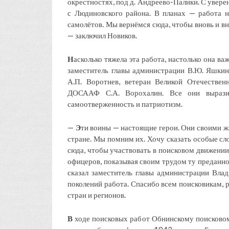
окрестностях, под д. Андреево-Палики. С увере
с Людиновского района. В планах — работа 
самолётов. Мы вернёмся сюда, чтобы вновь и вно
— заключил Новиков.
Н
асколько тяжела эта работа, настолько она в
заместитель главы администрации В.Ю. Яшкин,
А.П. Воротнев, ветеран Великой Отечествен
ДОСААФ С.А. Ворохалин. Все они выразил
самоотверженность и патриотизм.
—
Э
ти воины — настоящие герои. Они своими 
стране. Мы помним их. Хочу сказать особые сл
сюда, чтобы участвовать в поисковом движении
офицеров, показывая своим трудом ту преданно
сказал заместитель главы администрации Вл
поколений работа. Спасибо всем поисковикам,
стран и регионов.
В
ходе поисковых работ Обнинскому поисковом