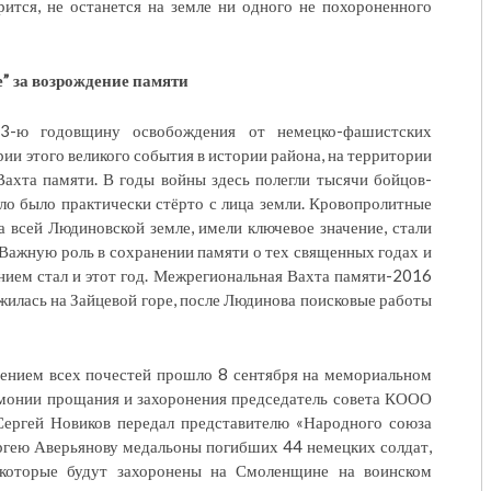
рится, не останется на земле ни одного не похороненного
” за возрождение памяти
3-ю годовщину освобождения от немецко-фашистских
рии этого великого события в истории района, на территории
Вахта памяти. В годы войны здесь полегли тысячи бойцов-
ло было практически стёрто с лица земли. Кровопролитные
на всей Людиновской земле, имели ключевое значение, стали
Важную роль в сохранении памяти о тех священных годах и
нием стал и этот год. Межрегиональная Вахта памяти-2016
жилась на Зайцевой горе, после Людинова поисковые работы
дением всех почестей прошло 8 сентября на мемориальном
емонии прощания и захоронения председатель совета КООО
гей Новиков передал представителю «Народного союза
ргею Аверьянову медальоны погибших 44 немецких солдат,
которые будут захоронены на Смоленщине на воинском