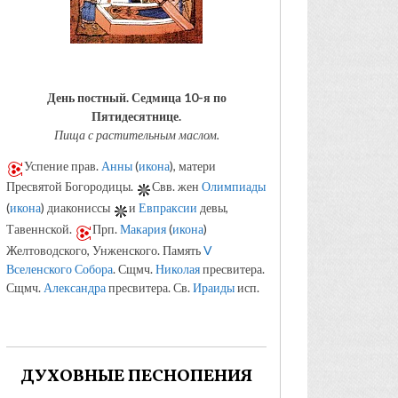
День постный.
Седмица 10-я по
Пятидесятнице.
Пища с растительным маслом.
Успение прав.
Анны
(
икона
), матери
Пресвятой Богородицы.
Свв. жен
Олимпиады
(
икона
) диакониссы
и
Евпраксии
девы,
Тавеннской.
Прп.
Макария
(
икона
)
Желтоводского, Унженского. Память
V
Вселенского Собора
. Сщмч.
Николая
пресвитера.
Сщмч.
Александра
пресвитера. Св.
Ираиды
исп.
ДУХОВНЫЕ ПЕСНОПЕНИЯ