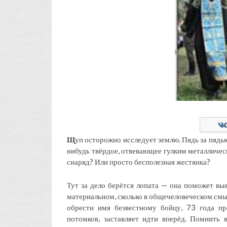
Щ
уп осторожно исследует землю. Пядь за пядью.
нибудь твёрдое, отвевающее гулким металличес
снаряд? Или просто бесполезная жестянка?
Тут за дело берётся лопата — она поможет выя
материальном, сколько в общечеловеческом смы
обрести имя безвестному бойцу, 73 года п
потомков, заставляет идти вперёд. Помнить