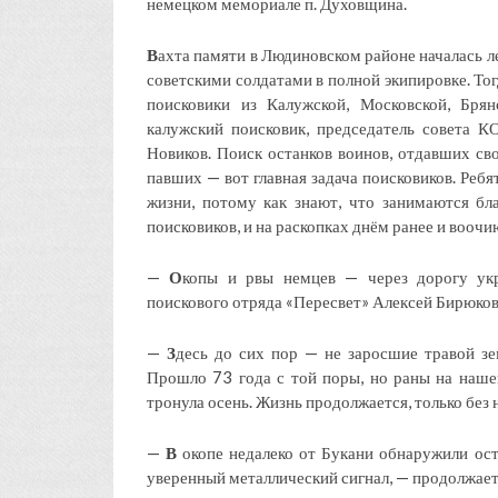
немецком мемориале п. Духовщина.
В
ахта памяти в Людиновском районе началась ле
советскими солдатами в полной экипировке. То
поисковики из Калужской, Московской, Бря
калужский поисковик, председатель совет
Новиков. Поиск останков воинов, отдавших сво
павших — вот главная задача поисковиков. Реб
жизни, потому как знают, что занимаются б
поисковиков, и на раскопках днём ранее и воочию
—
О
копы и рвы немцев — через дорогу укр
поискового отряда «Пересвет» Алексей Бирюков
—
З
десь до сих пор — не заросшие травой зе
Прошло 73 года с той поры, но раны на нашей
тронула осень. Жизнь продолжается, только без
—
В
окопе недалеко от Букани обнаружили ос
уверенный металлический сигнал, — продолжает