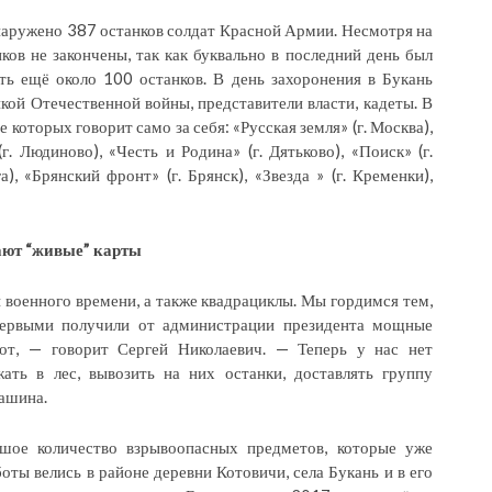
аружено 387 останков солдат Красной Армии. Несмотря на
ов не закончены, так как буквально в последний день был
ть ещё около 100 останков. В день захоронения в Букань
ой Отечественной войны, представители власти, кадеты. В
которых говорит само за себя: «Русская земля» (г. Москва),
г. Людиново), «Честь и Родина» (г. Дятьково), «Поиск» (г.
га), «Брянский фронт» (г. Брянск), «Звезда » (г. Кременки),
ют “живые” карты
военного времени, а также квадрациклы. Мы гордимся тем,
первыми получили от администрации президента мощные
бот, — говорит Сергей Николаевич. — Теперь у нас нет
ть в лес, вывозить на них останки, доставлять группу
машина.
шое количество взрывоопасных предметов, которые уже
оты велись в районе деревни Котовичи, села Букань и в его