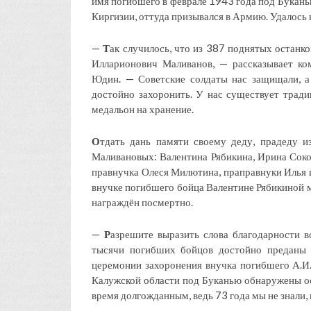
имя погибшего в феврале 1943 года под Букань
Киргизии, оттуда призывался в Армию. Удалось 
—
Т
ак случилось, что из 387 поднятых останк
Илларионович Маливанов, — рассказывает ко
Юдин. — Советские солдаты нас защищали, 
достойно захоронить. У нас существует тради
медальон на хранение.
О
тдать дань памяти своему деду, прадеду и
Маливановых: Валентина Рябикина, Ирина Сокол
правнучка Олеся Милютина, праправнуки Илья 
внучке погибшего бойца Валентине Рябикиной м
награждён посмертно.
—
Р
азрешите выразить слова благодарности в
тысячи погибших бойцов достойно преданы 
церемонии захоронения внучка погибшего А.И.
Калужской области под Буканью обнаружены ос
время долгожданным, ведь 73 года мы не знали, 