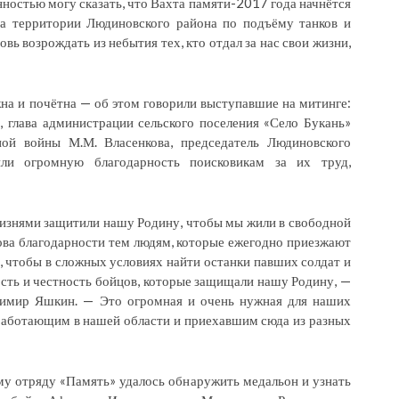
нностью могу сказать, что Вахта памяти-2017 года начнётся
на территории Людиновского района по подъёму танков и
вь возрождать из небытия тех, кто отдал за нас свои жизни,
ажна и почётна — об этом говорили выступавшие на митинге:
 глава администрации сельского поселения «Село Букань»
ной войны М.М. Власенкова, председатель Людиновского
и огромную благодарность поисковикам за их труд,
жизнями защитили нашу Родину, чтобы мы жили в свободной
ова благодарности тем людям, которые ежегодно приезжают
, чтобы в сложных условиях найти останки павших солдат и
сть и честность бойцов, которые защищали нашу Родину, —
адимир Яшкин. — Это огромная и очень нужная для наших
 работающим в нашей области и приехавшим сюда из разных
у отряду «Память» удалось обнаружить медальон и узнать