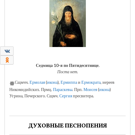
0
0
Седмица 10-я по Пятидесятнице.
Поста нет.
Сщмчч.
Ермолая
(
икона
),
Ермиппа
и
Ермократа
, иереев
Никомидийских. Прмц.
Параскевы
. Прп.
Моисея
(
икона
)
Угрина, Печерского. Сщмч.
Сергия
пресвитера.
ДУХОВНЫЕ ПЕСНОПЕНИЯ