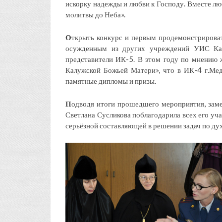
искорку надежды и любви к Господу. Вместе лю
молитвы до Неба».
О
ткрыть конкурс и первым продемонстрироват
осужденным из других учреждений УИС Калу
представители ИК-5. В этом году по мнению 
Калужской Божьей Матери», что в ИК-4 г.Ме
памятные дипломы и призы.
П
одводя итоги прошедшего мероприятия, зам
Светлана Сусликова поблагодарила всех его уча
серьёзной составляющей в решении задач по д