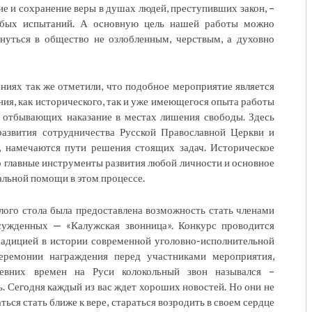
ие и сохранение веры в душах людей, преступивших закон, –
юбых испытаний. А основную цель нашей работы можно
нуться в общество не озлобленным, черствым, а духовно
ениях так же отметили, что подобное мероприятие является
ия, как исторического, так и уже имеющегося опыта работы
 отбывающих наказание в местах лишения свободы. Здесь
развития сотрудничества Русской Православной Церкви и
, намечаются пути решения стоящих задач. Историческое
то главные инструменты развития любой личности и основное
альной помощи в этом процессе.
лого стола была предоставлена возможность стать членами
сужденных — «Калужская звонница». Конкурс проводится
радицией в истории современной уголовно-исполнительной
еремонии награждения перед участниками мероприятия,
евних времен на Руси колокольный звон назывался –
. Сегодня каждый из вас ждет хороших новостей. Но они не
ться стать ближе к вере, стараться возродить в своем сердце