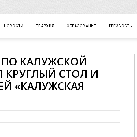
НОВОСТИ
ЕПАРХИЯ
ОБРАЗОВАНИЕ
ТРЕЗВОСТЬ
АРХИЕРЕЙ
ПРАВОСЛАВНАЯ ГИМНАЗИЯ
СОБЫТИЯ
 ПО КАЛУЖСКОЙ
ЕПАРХИАЛЬНОЕ УПРАВЛЕНИЕ
ЦЕНТР «ВОЗРОЖДЕНИЕ»
ДОКУМЕНТЫ
 КРУГЛЫЙ СТОЛ И
ДОКУМЕНТЫ
ДЕТСКИЙ ТУРИЗМ
ЗАМЕТКИ
ЕЙ «КАЛУЖСКАЯ
ЕПАРХИАЛЬНЫЕ ОТДЕЛЫ
ДУХОВЕНСТВО
БЛАГОЧИНИЯ
ХРАМЫ И МОНАСТЫРИ
МАТЕРИАЛЫ