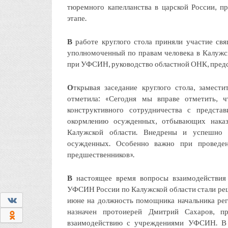
тюремного капелланства в царской России, п
этапе.
В
работе круглого стола приняли участие св
уполномоченный по правам человека в Калужс
при УФСИН, руководство областной ОНК, предс
О
ткрывая заседание круглого стола, замест
отметила: «Сегодня мы вправе отметить, 
конструктивного сотрудничества с предста
окормлению осужденных, отбывающих наказ
Калужской области. Внедрены и успешно 
осужденных. Особенно важно при проведе
предшественников».
В
настоящее время вопросы взаимодействия 
УФСИН России по Калужской области стали реш
0
июне на должность помощника начальника р
назначен протоиерей Дмитрий Сахаров, п
0
взаимодействию с учреждениями УФСИН. В с