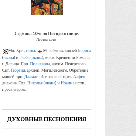
Седмица 10-я по Пятидесятнице.
Поста нет.
Мц.
Христины
.
Мчч. блгвв. князей
Бориса
(
икона
) и
Глеба
(
икона
), во св. Крещении Романа
и Давида. Прп.
Поликарпа
, архим. Печерского.
Свт.
Георгия
, архиеп. Могилевского. Обретение
мощей прп.
Далмата
Исетского. Сщмч.
Алфея
диакона. Свв.
Николая
(
икона
) и
Иоанна
испп.,
пресвитеров.
ДУХОВНЫЕ ПЕСНОПЕНИЯ