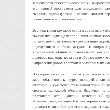
зависимости от исторической эпохи, возрожден
это главный инструмент для преодоления л
выразить одной фразой – человек должен вер
успокоенным и покаявшимся».
В
се участники круглого стола в своих выступл
важной площадкой для обобщения и использован
по духовно-нравственному воспитанию людей,
определяются наиболее актуальные вопросы 
христианских общин исправительных колоний
духовное наследие, культура и образование – э
направление работы состоит в оказании максим
В
о второй части мероприятия участникам круг
жюри областного конкурса звонарей среди о
ежегодно, и уже успел стать новой хорошей т
системы Калужской области. Выступая на ц
протоиерей отец Дмитрий, отметил: «С др
«Благовестом», несущим благую, хорошую весть
приходят сами собой, для этого вы должны стара