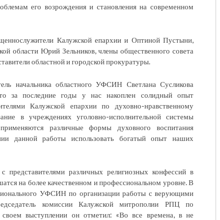
роблемам его возрождения и становления на современном
ященнослужители Калужской епархии и Оптиной Пустыни,
кой области Юрий Зельников, члены общественного совета
тавители областной и городской прокуратуры.
итель начальника областного УФСИН Светлана Сусликова
что за последние годы у нас накоплен солидный опыт
вителями Калужской епархии по духовно-нравственному
ание в учреждениях уголовно-исполнительной системы
применяются различные формы духовного воспитания
нии данной работы использовать богатый опыт наших
с представителями различных религиозных конфессий в
атся на более качественном и профессиональном уровне. В
егионального УФСИН по организации работы с верующими
редседатель комиссии Калужской митрополии РПЦ по
воем выступлении он отметил: «Во все времена, в не