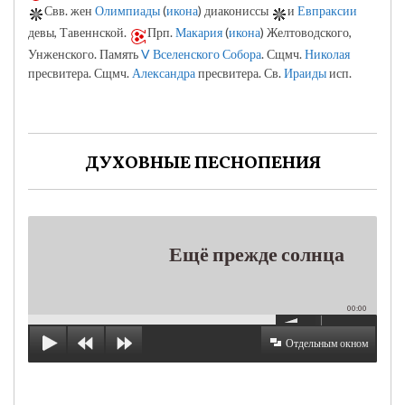
Свв. жен
Олимпиады
(
икона
) диакониссы
и
Евпраксии
девы, Тавеннской.
Прп.
Макария
(
икона
) Желтоводского,
Унженского. Память
V Вселенского Собора
. Сщмч.
Николая
пресвитера. Сщмч.
Александра
пресвитера. Св.
Ираиды
исп.
ДУХОВНЫЕ ПЕСНОПЕНИЯ
Ещё прежде солнца
00:00
Отдельным окном