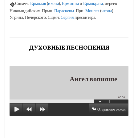
Сщмчч.
Ермолая
(
икона
),
Ермиппа
и
Ермократа
, иереев
Никомидийских. Прмц.
Параскевы
. Прп.
Моисея
(
икона
)
Угрина, Печерского. Сщмч.
Сергия
пресвитера.
ДУХОВНЫЕ ПЕСНОПЕНИЯ
Ангел вопияше
00:00
Отдельным окном