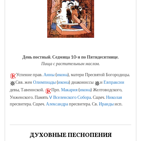
День постный.
Седмица 10-я по Пятидесятнице.
Пища с растительным маслом.
Успение прав.
Анны
(
икона
), матери Пресвятой Богородицы.
Свв. жен
Олимпиады
(
икона
) диакониссы
и
Евпраксии
девы, Тавеннской.
Прп.
Макария
(
икона
) Желтоводского,
Унженского. Память
V Вселенского Собора
. Сщмч.
Николая
пресвитера. Сщмч.
Александра
пресвитера. Св.
Ираиды
исп.
ДУХОВНЫЕ ПЕСНОПЕНИЯ